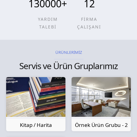
130000
+
12
YARDIM
FİRMA
TALEBİ
ÇALIŞANI
ÜRÜNLERİMİZ
Servis ve Ürün Gruplarımız
Kitap / Harita
Örnek Ürün Grubu - 2