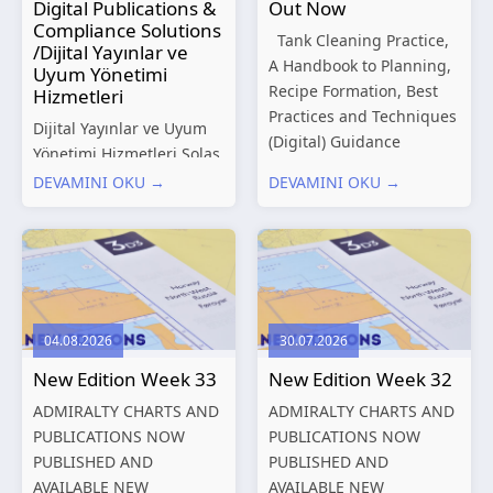
Digital Publications &
Out Now
Compliance Solutions
Tank Cleaning Practice,
/Dijital Yayınlar ve
A Handbook to Planning,
Uyum Yönetimi
Recipe Formation, Best
Hizmetleri
Practices and Techniques
Dijital Yayınlar ve Uyum
(Digital) Guidance
Yönetimi Hizmetleri Solas
Manual for Tanker
Marine, denizcilik
DEVAMINI OKU →
DEVAMINI OKU →
Structures – Consolidated
sektörünün gelişen
Edition 2027 (Digital)
düzenleyici gereklilikleri
Shipping and the
ve dijitalleşen
Environment – A Guide to
operasyonel ihtiyaçları
Environmental
doğrultusunda kapsamlı
Compliance...
Dijital Yayınlar ve Uyum
04.08.2026
30.07.2026
Yönetimi çözümleri
New Edition Week 33
New Edition Week 32
sunmaktadır.
Hizmetlerimiz; gemi
ADMIRALTY CHARTS AND
ADMIRALTY CHARTS AND
işletmecileri, armatörler,
PUBLICATIONS NOW
PUBLICATIONS NOW
teknik yönetim şirketleri
PUBLISHED AND
PUBLISHED AND
ve denizcilik...
AVAILABLE NEW
AVAILABLE NEW