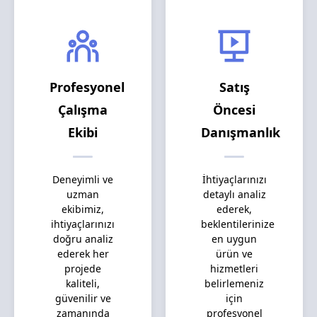
Profesyonel
Satış
Çalışma
Öncesi
Ekibi
Danışmanlık
Deneyimli ve
İhtiyaçlarınızı
uzman
detaylı analiz
ekibimiz,
ederek,
ihtiyaçlarınızı
beklentilerinize
doğru analiz
en uygun
ederek her
ürün ve
projede
hizmetleri
kaliteli,
belirlemeniz
güvenilir ve
için
zamanında
profesyonel