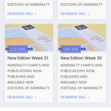
EDITIONS OF ADMIRALTY
EDITIONS OF ADMIRALTY
CHARTS AND
CHARTS AND
DEVAMINI OKU →
DEVAMINI OKU →
PUBLICATIONS New
PUBLICATIONS New
Editions of ADMIRALTY
Editions of ADMIRALTY
Charts published 13
Charts published 06
August 2026 Chart
August 2026 Chart Title,
Title, limits
limits and other remarks
and other remarks
1602 China – Chang...
22.07.2026
16.07.2026
319
International chart
New Edition Week 31
New Edition Week 30
series,...
ADMIRALTY CHARTS AND
ADMIRALTY CHARTS AND
PUBLICATIONS NOW
PUBLICATIONS NOW
PUBLISHED AND
PUBLISHED AND
AVAILABLE NEW
AVAILABLE NEW
EDITIONS OF ADMIRALTY
EDITIONS OF ADMIRALTY
CHARTS AND
CHARTS AND
DEVAMINI OKU →
DEVAMINI OKU →
PUBLICATIONS New
PUBLICATIONS New
Editions of ADMIRALTY
Editions of ADMIRALTY
Charts published 30 July
Charts published 23 July