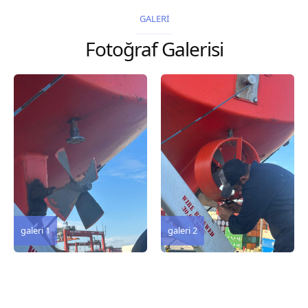
2026 Chart
2026 Chart
GALERİ
Title, limits and other
Title, limits and other
Fotoğraf Galerisi
remarks 127 Korea
remarks 67 Gulf of...
and Japan,...
galeri 3
galeri 2