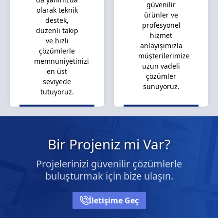
güvenilir
olarak teknik
ürünler ve
destek,
profesyonel
düzenli takip
hizmet
ve hızlı
anlayışımızla
çözümlerle
müşterilerimize
memnuniyetinizi
uzun vadeli
en üst
çözümler
seviyede
sunuyoruz.
tutuyoruz.
Bir Projeniz mi Var?
Projelerinizi güvenilir çözümlerle
buluşturmak için bize ulaşın.
İletişime Geç