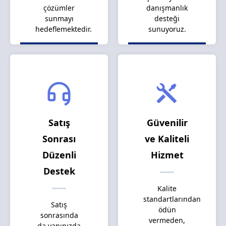
çözümler
danışmanlık
sunmayı
desteği
hedeflemektedir.
sunuyoruz.
Satış
Güvenilir
Sonrası
ve Kaliteli
Düzenli
Hizmet
Destek
Kalite
standartlarından
Satış
ödün
sonrasında
vermeden,
da yanınızda