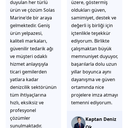
üzere, göstermiş
çözüm üretmeye
oldukları güven,
odaklı olduğunu
samimiyet, destek ve
hemen fark
değerli iş birliği için
ediyorsunuz.
içtenlikle teşekkür
İhtiyaçlarınıza hızlı ve
ediyorum. Birlikte
doğru çözümler
çalışmaktan büyük
sunmaya çalışıyorlar.
memnuniyet duyuyor,
Müşteri
başarılarla dolu uzun
memnuniyetini ön
yıllar boyunca aynı
planda tutan
dayanışma ve güven
yaklaşımları, ilgili
ortamında nice
iletişimleri ve
projelere imza atmayı
güvenilir hizmet
temenni ediyorum.
anlayışları sayesinde
tercih edilebilecek
başarılı bir ekip
Kaptan Deniz
olduklarını
Ok