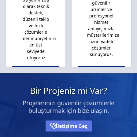
güvenilir
olarak teknik
ürünler ve
destek,
profesyonel
düzenli takip
hizmet
ve hızlı
anlayışımızla
çözümlerle
müşterilerimize
memnuniyetinizi
uzun vadeli
en üst
çözümler
seviyede
sunuyoruz.
tutuyoruz.
Bir Projeniz mi Var?
Projelerinizi güvenilir çözümlerle
buluşturmak için bize ulaşın.
İletişime Geç