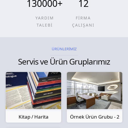
130000
+
12
YARDIM
FİRMA
TALEBİ
ÇALIŞANI
ÜRÜNLERİMİZ
Servis ve Ürün Gruplarımız
Kitap / Harita
Örnek Ürün Grubu - 2