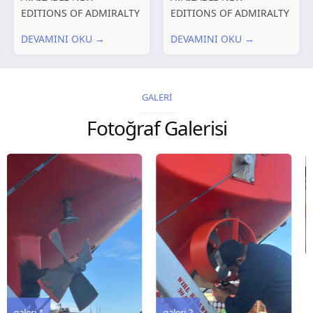
EDITIONS OF ADMIRALTY
EDITIONS OF ADMIRALTY
CHARTS AND
CHARTS AND
DEVAMINI OKU →
DEVAMINI OKU →
PUBLICATIONS New
PUBLICATIONS New
Editions of ADMIRALTY
Editions of ADMIRALTY
Charts published 30 July
Charts published 23 July
2026 Chart
2026 Chart
GALERİ
Title, limits and other
Title, limits and other
Fotoğraf Galerisi
remarks 127 Korea
remarks 67 Gulf of...
and Japan,...
galeri 3
galeri 2