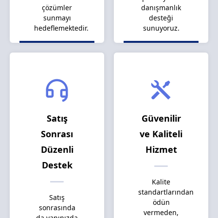
çözümler
danışmanlık
sunmayı
desteği
hedeflemektedir.
sunuyoruz.
Satış
Güvenilir
Sonrası
ve Kaliteli
Düzenli
Hizmet
Destek
Kalite
standartlarından
Satış
ödün
sonrasında
vermeden,
da yanınızda