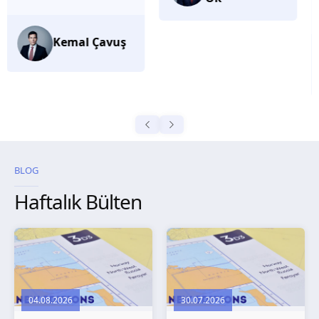
düşünüyorum.
Selma
Güroğlu
BLOG
Haftalık Bülten
04.08.2026
30.07.2026