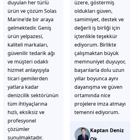
üzere, göstermiş
çözüm üretmeye
oldukları güven,
odaklı olduğunu
samimiyet, destek ve
hemen fark
değerli iş birliği için
ediyorsunuz.
içtenlikle teşekkür
İhtiyaçlarınıza hızlı ve
ediyorum. Birlikte
doğru çözümler
çalışmaktan büyük
sunmaya çalışıyorlar.
memnuniyet duyuyor,
Müşteri
başarılarla dolu uzun
memnuniyetini ön
yıllar boyunca aynı
planda tutan
dayanışma ve güven
yaklaşımları, ilgili
ortamında nice
iletişimleri ve
projelere imza atmayı
güvenilir hizmet
temenni ediyorum.
anlayışları sayesinde
tercih edilebilecek
başarılı bir ekip
Kaptan Deniz
olduklarını
Ok