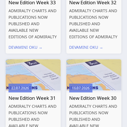
New Edition Week 33
New Edition Week 32
ADMIRALTY CHARTS AND
ADMIRALTY CHARTS AND
PUBLICATIONS NOW
PUBLICATIONS NOW
PUBLISHED AND
PUBLISHED AND
AVAILABLE NEW
AVAILABLE NEW
EDITIONS OF ADMIRALTY
EDITIONS OF ADMIRALTY
CHARTS AND
CHARTS AND
DEVAMINI OKU →
DEVAMINI OKU →
PUBLICATIONS New
PUBLICATIONS New
Editions of ADMIRALTY
Editions of ADMIRALTY
Charts published 13
Charts published 06
August 2026 Chart
August 2026 Chart Title,
Title, limits
limits and other remarks
and other remarks
1602 China – Chang...
22.07.2026
16.07.2026
319
International chart
New Edition Week 31
New Edition Week 30
series,...
ADMIRALTY CHARTS AND
ADMIRALTY CHARTS AND
PUBLICATIONS NOW
PUBLICATIONS NOW
PUBLISHED AND
PUBLISHED AND
AVAILABLE NEW
AVAILABLE NEW