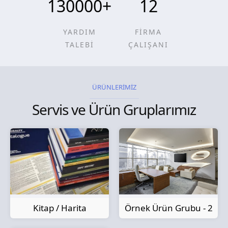
130000
+
12
YARDIM
FİRMA
TALEBİ
ÇALIŞANI
ÜRÜNLERİMİZ
Servis ve Ürün Gruplarımız
Kitap / Harita
Örnek Ürün Grubu - 2