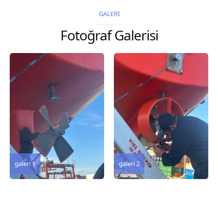
2026 Chart
GALERİ
Title, limits and other
Fotoğraf Galerisi
remarks 67 Gulf of...
galeri 3
galeri 2