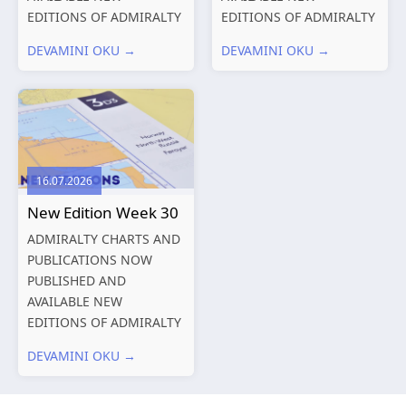
EDITIONS OF ADMIRALTY
EDITIONS OF ADMIRALTY
CHARTS AND
CHARTS AND
DEVAMINI OKU →
DEVAMINI OKU →
PUBLICATIONS New
PUBLICATIONS New
Editions of ADMIRALTY
Editions of ADMIRALTY
Charts published 06
Charts published 30 July
August 2026 Chart Title,
2026 Chart
limits and other remarks
Title, limits and other
1602 China – Chang...
remarks 127 Korea
16.07.2026
and Japan,...
New Edition Week 30
ADMIRALTY CHARTS AND
PUBLICATIONS NOW
PUBLISHED AND
AVAILABLE NEW
EDITIONS OF ADMIRALTY
CHARTS AND
DEVAMINI OKU →
PUBLICATIONS New
Editions of ADMIRALTY
Charts published 23 July