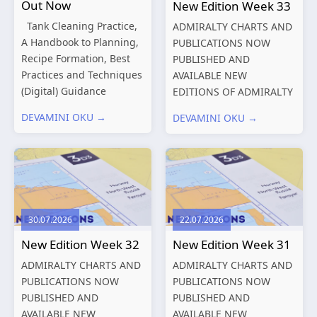
Out Now
New Edition Week 33
Tank Cleaning Practice,
ADMIRALTY CHARTS AND
A Handbook to Planning,
PUBLICATIONS NOW
Recipe Formation, Best
PUBLISHED AND
Practices and Techniques
AVAILABLE NEW
(Digital) Guidance
EDITIONS OF ADMIRALTY
Manual for Tanker
CHARTS AND
DEVAMINI OKU →
DEVAMINI OKU →
Structures – Consolidated
PUBLICATIONS New
Edition 2027 (Digital)
Editions of ADMIRALTY
Shipping and the
Charts published 13
Environment – A Guide to
August 2026 Chart
Environmental
Title, limits
Compliance...
and other remarks
30.07.2026
22.07.2026
319
International chart
New Edition Week 32
New Edition Week 31
series,...
ADMIRALTY CHARTS AND
ADMIRALTY CHARTS AND
PUBLICATIONS NOW
PUBLICATIONS NOW
PUBLISHED AND
PUBLISHED AND
AVAILABLE NEW
AVAILABLE NEW