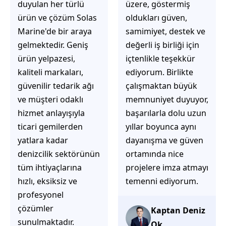
üzere, göstermiş
çözüm üretmeye
oldukları güven,
odaklı olduğunu
samimiyet, destek ve
hemen fark
değerli iş birliği için
ediyorsunuz.
içtenlikle teşekkür
İhtiyaçlarınıza hızlı ve
ediyorum. Birlikte
doğru çözümler
çalışmaktan büyük
sunmaya çalışıyorlar.
memnuniyet duyuyor,
Müşteri
başarılarla dolu uzun
memnuniyetini ön
yıllar boyunca aynı
planda tutan
dayanışma ve güven
yaklaşımları, ilgili
ortamında nice
iletişimleri ve
projelere imza atmayı
güvenilir hizmet
temenni ediyorum.
anlayışları sayesinde
tercih edilebilecek
başarılı bir ekip
Kaptan Deniz
olduklarını
Ok