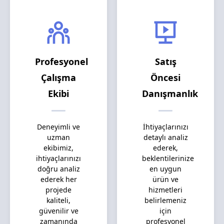
Profesyonel
Satış
Çalışma
Öncesi
Ekibi
Danışmanlık
Deneyimli ve
İhtiyaçlarınızı
uzman
detaylı analiz
ekibimiz,
ederek,
ihtiyaçlarınızı
beklentilerinize
doğru analiz
en uygun
ederek her
ürün ve
projede
hizmetleri
kaliteli,
belirlemeniz
güvenilir ve
için
zamanında
profesyonel