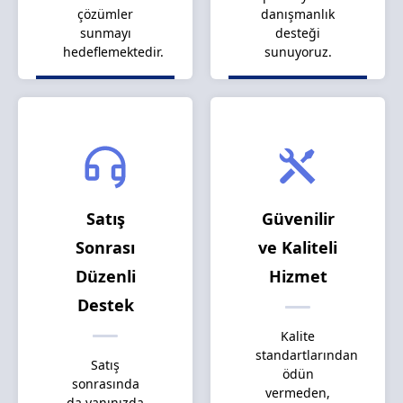
çözümler
danışmanlık
sunmayı
desteği
hedeflemektedir.
sunuyoruz.
Satış
Güvenilir
Sonrası
ve Kaliteli
Düzenli
Hizmet
Destek
Kalite
standartlarından
Satış
ödün
sonrasında
vermeden,
da yanınızda