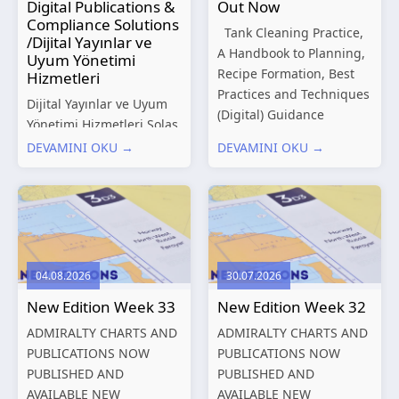
Digital Publications &
Out Now
Compliance Solutions
Tank Cleaning Practice,
/Dijital Yayınlar ve
A Handbook to Planning,
Uyum Yönetimi
Recipe Formation, Best
Hizmetleri
Practices and Techniques
Dijital Yayınlar ve Uyum
(Digital) Guidance
Yönetimi Hizmetleri Solas
Manual for Tanker
Marine, denizcilik
DEVAMINI OKU →
DEVAMINI OKU →
Structures – Consolidated
sektörünün gelişen
Edition 2027 (Digital)
düzenleyici gereklilikleri
Shipping and the
ve dijitalleşen
Environment – A Guide to
operasyonel ihtiyaçları
Environmental
doğrultusunda kapsamlı
Compliance...
Dijital Yayınlar ve Uyum
04.08.2026
30.07.2026
Yönetimi çözümleri
New Edition Week 33
New Edition Week 32
sunmaktadır.
Hizmetlerimiz; gemi
ADMIRALTY CHARTS AND
ADMIRALTY CHARTS AND
işletmecileri, armatörler,
PUBLICATIONS NOW
PUBLICATIONS NOW
teknik yönetim şirketleri
PUBLISHED AND
PUBLISHED AND
ve denizcilik...
AVAILABLE NEW
AVAILABLE NEW