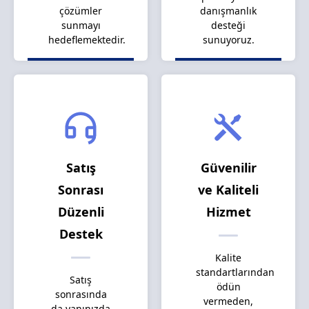
çözümler
danışmanlık
sunmayı
desteği
hedeflemektedir.
sunuyoruz.
Satış
Güvenilir
Sonrası
ve Kaliteli
Düzenli
Hizmet
Destek
Kalite
standartlarından
Satış
ödün
sonrasında
vermeden,
da yanınızda