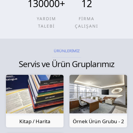
130000
+
12
YARDIM
FİRMA
TALEBİ
ÇALIŞANI
ÜRÜNLERİMİZ
Servis ve Ürün Gruplarımız
Kitap / Harita
Örnek Ürün Grubu - 2