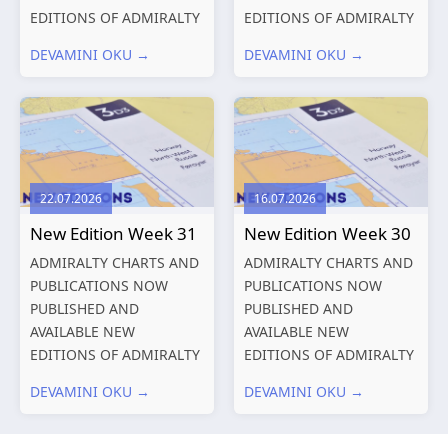
EDITIONS OF ADMIRALTY
EDITIONS OF ADMIRALTY
CHARTS AND
CHARTS AND
DEVAMINI OKU →
DEVAMINI OKU →
PUBLICATIONS New
PUBLICATIONS New
Editions of ADMIRALTY
Editions of ADMIRALTY
Charts published 13
Charts published 06
August 2026 Chart
August 2026 Chart Title,
Title, limits
limits and other remarks
and other remarks
1602 China – Chang...
22.07.2026
16.07.2026
319
International chart
New Edition Week 31
New Edition Week 30
series,...
ADMIRALTY CHARTS AND
ADMIRALTY CHARTS AND
PUBLICATIONS NOW
PUBLICATIONS NOW
PUBLISHED AND
PUBLISHED AND
AVAILABLE NEW
AVAILABLE NEW
EDITIONS OF ADMIRALTY
EDITIONS OF ADMIRALTY
CHARTS AND
CHARTS AND
DEVAMINI OKU →
DEVAMINI OKU →
PUBLICATIONS New
PUBLICATIONS New
Editions of ADMIRALTY
Editions of ADMIRALTY
Charts published 30 July
Charts published 23 July