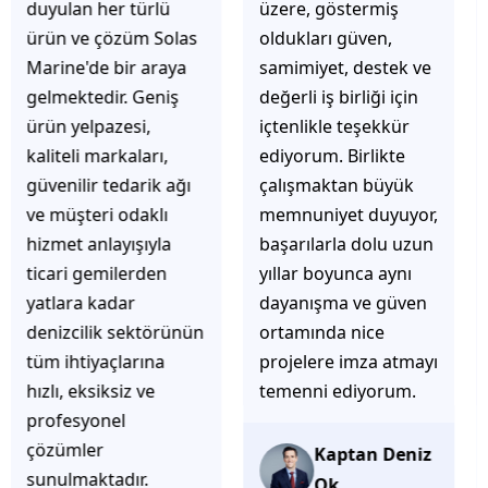
üzere, göstermiş
çözüm üretmeye
oldukları güven,
odaklı olduğunu
samimiyet, destek ve
hemen fark
değerli iş birliği için
ediyorsunuz.
içtenlikle teşekkür
İhtiyaçlarınıza hızlı ve
ediyorum. Birlikte
doğru çözümler
çalışmaktan büyük
sunmaya çalışıyorlar.
memnuniyet duyuyor,
Müşteri
başarılarla dolu uzun
memnuniyetini ön
yıllar boyunca aynı
planda tutan
dayanışma ve güven
yaklaşımları, ilgili
ortamında nice
iletişimleri ve
projelere imza atmayı
güvenilir hizmet
temenni ediyorum.
anlayışları sayesinde
tercih edilebilecek
başarılı bir ekip
Kaptan Deniz
olduklarını
Ok