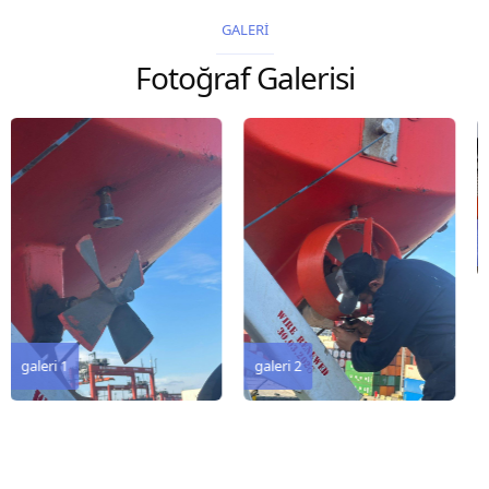
2026 Chart
2026 Chart
GALERİ
Title, limits and other
Title, limits and other
Fotoğraf Galerisi
remarks 127 Korea
remarks 67 Gulf of...
and Japan,...
galeri 3
galeri 2