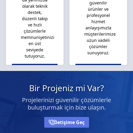
güvenilir
olarak teknik
ürünler ve
destek,
profesyonel
düzenli takip
hizmet
ve hızlı
anlayışımızla
çözümlerle
müşterilerimize
memnuniyetinizi
uzun vadeli
en üst
çözümler
seviyede
sunuyoruz.
tutuyoruz.
Bir Projeniz mi Var?
Projelerinizi güvenilir çözümlerle
buluşturmak için bize ulaşın.
İletişime Geç