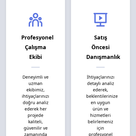
Profesyonel
Satış
Çalışma
Öncesi
Ekibi
Danışmanlık
Deneyimli ve
İhtiyaçlarınızı
uzman
detaylı analiz
ekibimiz,
ederek,
ihtiyaçlarınızı
beklentilerinize
doğru analiz
en uygun
ederek her
ürün ve
projede
hizmetleri
kaliteli,
belirlemeniz
güvenilir ve
için
zamanında
profesyonel