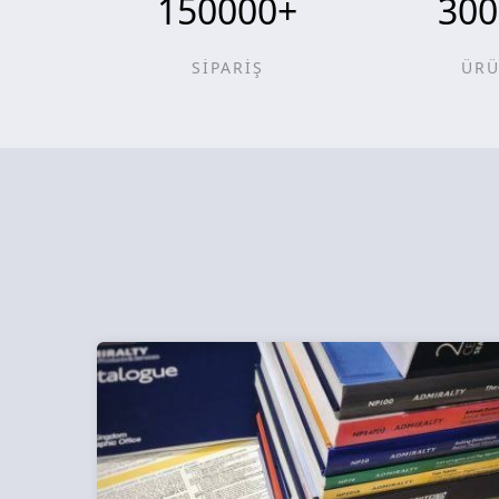
150000
+
300
SİPARİŞ
ÜR