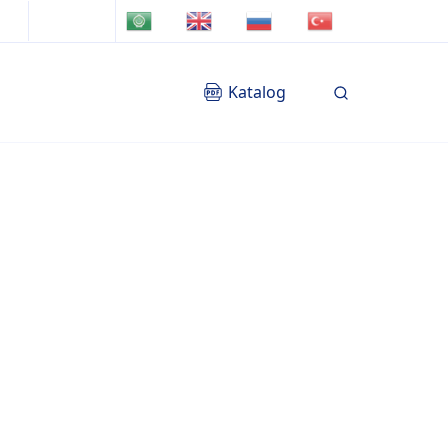
TR
AR
EN
RU
Katalog
Blog
İletişim