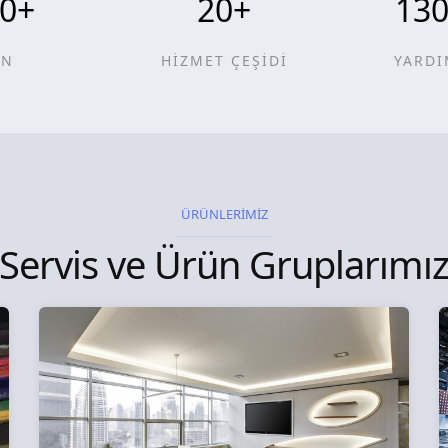
0
+
20
+
13
ÜN
HİZMET ÇEŞİDİ
YARDI
ÜRÜNLERİMİZ
Servis ve Ürün Gruplarımı