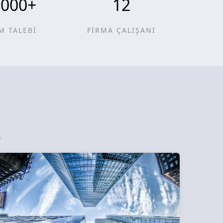
0000
+
12
M TALEBİ
FİRMA ÇALIŞANI
z