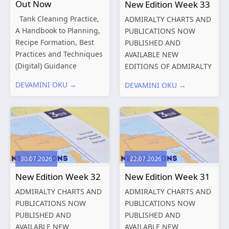
Out Now
New Edition Week 33
Tank Cleaning Practice,
ADMIRALTY CHARTS AND
A Handbook to Planning,
PUBLICATIONS NOW
Recipe Formation, Best
PUBLISHED AND
Practices and Techniques
AVAILABLE NEW
(Digital) Guidance
EDITIONS OF ADMIRALTY
Manual for Tanker
CHARTS AND
DEVAMINI OKU →
DEVAMINI OKU →
Structures – Consolidated
PUBLICATIONS New
Edition 2027 (Digital)
Editions of ADMIRALTY
Shipping and the
Charts published 13
Environment – A Guide to
August 2026 Chart
Environmental
Title, limits
Compliance...
and other remarks
30.07.2026
22.07.2026
319
International chart
New Edition Week 32
New Edition Week 31
series,...
ADMIRALTY CHARTS AND
ADMIRALTY CHARTS AND
PUBLICATIONS NOW
PUBLICATIONS NOW
PUBLISHED AND
PUBLISHED AND
AVAILABLE NEW
AVAILABLE NEW