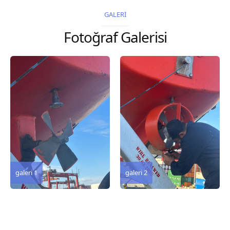
2026 Chart
GALERİ
Title, limits and other
Fotoğraf Galerisi
remarks 67 Gulf of...
galeri 3
galeri 2