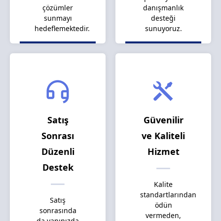
çözümler
danışmanlık
sunmayı
desteği
hedeflemektedir.
sunuyoruz.
Satış
Güvenilir
Sonrası
ve Kaliteli
Düzenli
Hizmet
Destek
Kalite
standartlarından
Satış
ödün
sonrasında
vermeden,
da yanınızda