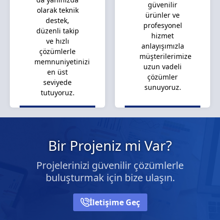
güvenilir
olarak teknik
ürünler ve
destek,
profesyonel
düzenli takip
hizmet
ve hızlı
anlayışımızla
çözümlerle
müşterilerimize
memnuniyetinizi
uzun vadeli
en üst
çözümler
seviyede
sunuyoruz.
tutuyoruz.
Bir Projeniz mi Var?
Projelerinizi güvenilir çözümlerle
buluşturmak için bize ulaşın.
İletişime Geç