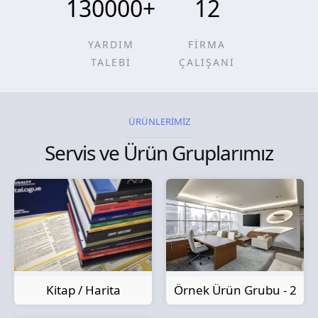
130000
+
12
YARDIM
FİRMA
TALEBİ
ÇALIŞANI
ÜRÜNLERİMİZ
Servis ve Ürün Gruplarımız
Kitap / Harita
Örnek Ürün Grubu - 2