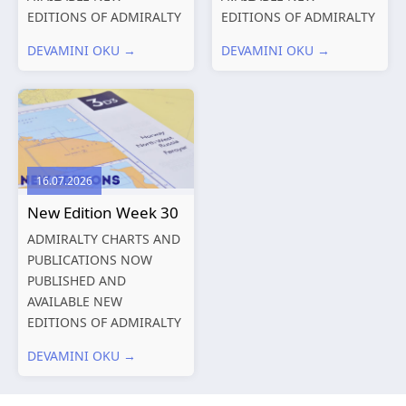
EDITIONS OF ADMIRALTY
EDITIONS OF ADMIRALTY
CHARTS AND
CHARTS AND
DEVAMINI OKU →
DEVAMINI OKU →
PUBLICATIONS New
PUBLICATIONS New
Editions of ADMIRALTY
Editions of ADMIRALTY
Charts published 06
Charts published 30 July
August 2026 Chart Title,
2026 Chart
limits and other remarks
Title, limits and other
1602 China – Chang...
remarks 127 Korea
16.07.2026
and Japan,...
New Edition Week 30
ADMIRALTY CHARTS AND
PUBLICATIONS NOW
PUBLISHED AND
AVAILABLE NEW
EDITIONS OF ADMIRALTY
CHARTS AND
DEVAMINI OKU →
PUBLICATIONS New
Editions of ADMIRALTY
Charts published 23 July