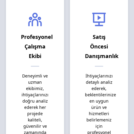
Profesyonel
Satış
Çalışma
Öncesi
Ekibi
Danışmanlık
Deneyimli ve
İhtiyaçlarınızı
uzman
detaylı analiz
ekibimiz,
ederek,
ihtiyaçlarınızı
beklentilerinize
doğru analiz
en uygun
ederek her
ürün ve
projede
hizmetleri
kaliteli,
belirlemeniz
güvenilir ve
için
zamanında
profesyonel