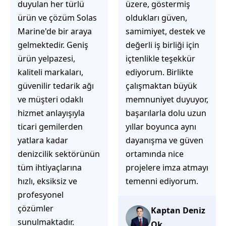
üzere, göstermiş
çözüm üretmeye
oldukları güven,
odaklı olduğunu
samimiyet, destek ve
hemen fark
değerli iş birliği için
ediyorsunuz.
içtenlikle teşekkür
İhtiyaçlarınıza hızlı ve
ediyorum. Birlikte
doğru çözümler
çalışmaktan büyük
sunmaya çalışıyorlar.
memnuniyet duyuyor,
Müşteri
başarılarla dolu uzun
memnuniyetini ön
yıllar boyunca aynı
planda tutan
dayanışma ve güven
yaklaşımları, ilgili
ortamında nice
iletişimleri ve
projelere imza atmayı
güvenilir hizmet
temenni ediyorum.
anlayışları sayesinde
tercih edilebilecek
başarılı bir ekip
Kaptan Deniz
olduklarını
Ok