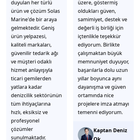
üzere, göstermiş
çözüm üretmeye
oldukları güven,
odaklı olduğunu
samimiyet, destek ve
hemen fark
değerli iş birliği için
ediyorsunuz.
içtenlikle teşekkür
İhtiyaçlarınıza hızlı ve
ediyorum. Birlikte
doğru çözümler
çalışmaktan büyük
sunmaya çalışıyorlar.
memnuniyet duyuyor,
Müşteri
başarılarla dolu uzun
memnuniyetini ön
yıllar boyunca aynı
planda tutan
dayanışma ve güven
yaklaşımları, ilgili
ortamında nice
iletişimleri ve
projelere imza atmayı
güvenilir hizmet
temenni ediyorum.
anlayışları sayesinde
tercih edilebilecek
başarılı bir ekip
Kaptan Deniz
olduklarını
Ok