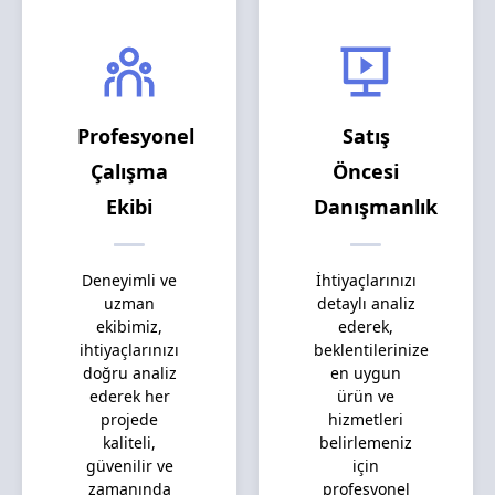
Profesyonel
Satış
Çalışma
Öncesi
Ekibi
Danışmanlık
Deneyimli ve
İhtiyaçlarınızı
uzman
detaylı analiz
ekibimiz,
ederek,
ihtiyaçlarınızı
beklentilerinize
doğru analiz
en uygun
ederek her
ürün ve
projede
hizmetleri
kaliteli,
belirlemeniz
güvenilir ve
için
zamanında
profesyonel