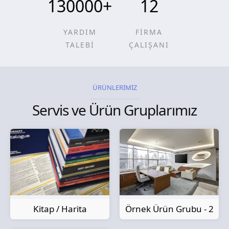
130000
+
12
YARDIM
FİRMA
TALEBİ
ÇALIŞANI
ÜRÜNLERİMİZ
Servis ve Ürün Gruplarımız
Kitap / Harita
Örnek Ürün Grubu - 2