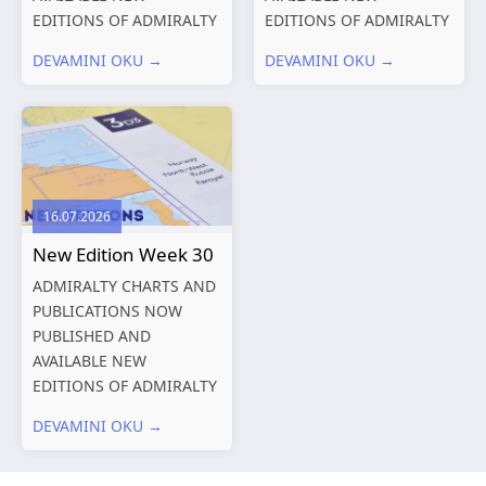
EDITIONS OF ADMIRALTY
EDITIONS OF ADMIRALTY
CHARTS AND
CHARTS AND
DEVAMINI OKU →
DEVAMINI OKU →
PUBLICATIONS New
PUBLICATIONS New
Editions of ADMIRALTY
Editions of ADMIRALTY
Charts published 06
Charts published 30 July
August 2026 Chart Title,
2026 Chart
limits and other remarks
Title, limits and other
1602 China – Chang...
remarks 127 Korea
16.07.2026
and Japan,...
New Edition Week 30
ADMIRALTY CHARTS AND
PUBLICATIONS NOW
PUBLISHED AND
AVAILABLE NEW
EDITIONS OF ADMIRALTY
CHARTS AND
DEVAMINI OKU →
PUBLICATIONS New
Editions of ADMIRALTY
Charts published 23 July