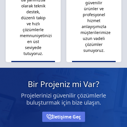
güvenilir
olarak teknik
ürünler ve
destek,
profesyonel
düzenli takip
hizmet
ve hızlı
anlayışımızla
çözümlerle
müşterilerimize
memnuniyetinizi
uzun vadeli
en üst
çözümler
seviyede
sunuyoruz.
tutuyoruz.
Bir Projeniz mi Var?
Projelerinizi güvenilir çözümlerle
buluşturmak için bize ulaşın.
İletişime Geç