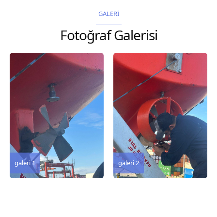
2026 Chart
GALERİ
Title, limits and other
Fotoğraf Galerisi
remarks 67 Gulf of...
galeri 3
galeri 2