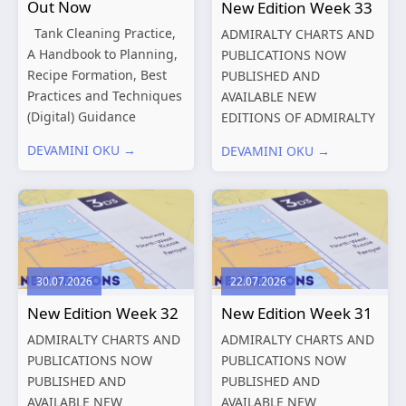
Out Now
New Edition Week 33
Tank Cleaning Practice,
ADMIRALTY CHARTS AND
A Handbook to Planning,
PUBLICATIONS NOW
Recipe Formation, Best
PUBLISHED AND
Practices and Techniques
AVAILABLE NEW
(Digital) Guidance
EDITIONS OF ADMIRALTY
Manual for Tanker
CHARTS AND
DEVAMINI OKU →
DEVAMINI OKU →
Structures – Consolidated
PUBLICATIONS New
Edition 2027 (Digital)
Editions of ADMIRALTY
Shipping and the
Charts published 13
Environment – A Guide to
August 2026 Chart
Environmental
Title, limits
Compliance...
and other remarks
30.07.2026
22.07.2026
319
International chart
New Edition Week 32
New Edition Week 31
series,...
ADMIRALTY CHARTS AND
ADMIRALTY CHARTS AND
PUBLICATIONS NOW
PUBLICATIONS NOW
PUBLISHED AND
PUBLISHED AND
AVAILABLE NEW
AVAILABLE NEW