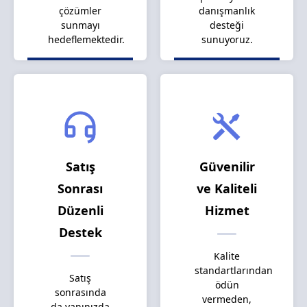
çözümler
danışmanlık
sunmayı
desteği
hedeflemektedir.
sunuyoruz.
Satış
Güvenilir
Sonrası
ve Kaliteli
Düzenli
Hizmet
Destek
Kalite
standartlarından
Satış
ödün
sonrasında
vermeden,
da yanınızda