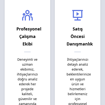
Profesyonel
Satış
Çalışma
Öncesi
Ekibi
Danışmanlık
Deneyimli ve
İhtiyaçlarınızı
uzman
detaylı analiz
ekibimiz,
ederek,
ihtiyaçlarınızı
beklentilerinize
doğru analiz
en uygun
ederek her
ürün ve
projede
hizmetleri
kaliteli,
belirlemeniz
güvenilir ve
için
zamanında
profesyonel