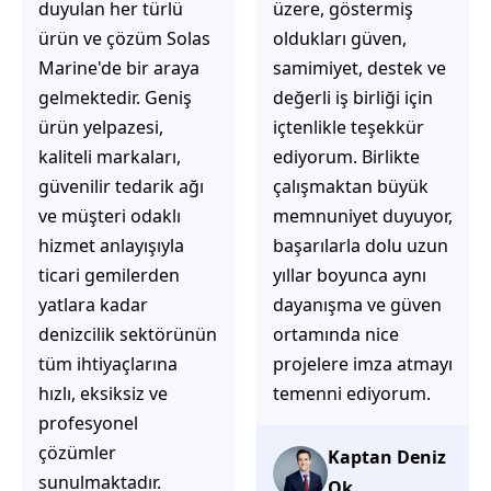
üzere, göstermiş
çözüm üretmeye
oldukları güven,
odaklı olduğunu
samimiyet, destek ve
hemen fark
değerli iş birliği için
ediyorsunuz.
içtenlikle teşekkür
İhtiyaçlarınıza hızlı ve
ediyorum. Birlikte
doğru çözümler
çalışmaktan büyük
sunmaya çalışıyorlar.
memnuniyet duyuyor,
Müşteri
başarılarla dolu uzun
memnuniyetini ön
yıllar boyunca aynı
planda tutan
dayanışma ve güven
yaklaşımları, ilgili
ortamında nice
iletişimleri ve
projelere imza atmayı
güvenilir hizmet
temenni ediyorum.
anlayışları sayesinde
tercih edilebilecek
başarılı bir ekip
Kaptan Deniz
olduklarını
Ok