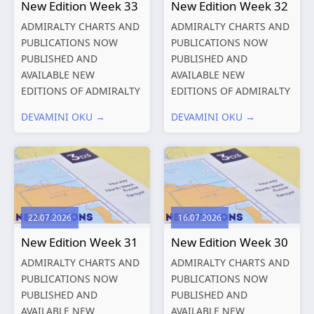
New Edition Week 33
New Edition Week 32
ADMIRALTY CHARTS AND
ADMIRALTY CHARTS AND
PUBLICATIONS NOW
PUBLICATIONS NOW
PUBLISHED AND
PUBLISHED AND
AVAILABLE NEW
AVAILABLE NEW
EDITIONS OF ADMIRALTY
EDITIONS OF ADMIRALTY
CHARTS AND
CHARTS AND
DEVAMINI OKU →
DEVAMINI OKU →
PUBLICATIONS New
PUBLICATIONS New
Editions of ADMIRALTY
Editions of ADMIRALTY
Charts published 13
Charts published 06
August 2026 Chart
August 2026 Chart Title,
Title, limits
limits and other remarks
and other remarks
1602 China – Chang...
22.07.2026
16.07.2026
319
International chart
New Edition Week 31
New Edition Week 30
series,...
ADMIRALTY CHARTS AND
ADMIRALTY CHARTS AND
PUBLICATIONS NOW
PUBLICATIONS NOW
PUBLISHED AND
PUBLISHED AND
AVAILABLE NEW
AVAILABLE NEW