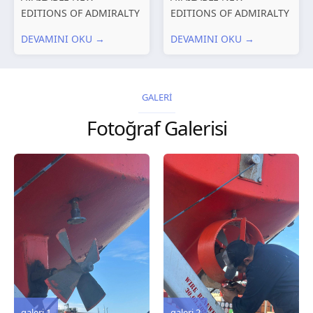
EDITIONS OF ADMIRALTY
EDITIONS OF ADMIRALTY
CHARTS AND
CHARTS AND
DEVAMINI OKU →
DEVAMINI OKU →
PUBLICATIONS New
PUBLICATIONS New
Editions of ADMIRALTY
Editions of ADMIRALTY
Charts published 30 July
Charts published 23 July
2026 Chart
2026 Chart
GALERİ
Title, limits and other
Title, limits and other
Fotoğraf Galerisi
remarks 127 Korea
remarks 67 Gulf of...
and Japan,...
galeri 3
galeri 2