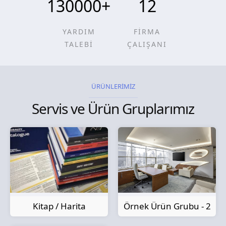
130000
+
12
YARDIM
FİRMA
TALEBİ
ÇALIŞANI
ÜRÜNLERİMİZ
Servis ve Ürün Gruplarımız
Kitap / Harita
Örnek Ürün Grubu - 2