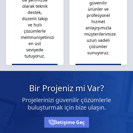
güvenilir
olarak teknik
ürünler ve
destek,
profesyonel
düzenli takip
hizmet
ve hızlı
anlayışımızla
çözümlerle
müşterilerimize
memnuniyetinizi
uzun vadeli
en üst
çözümler
seviyede
sunuyoruz.
tutuyoruz.
Bir Projeniz mi Var?
Projelerinizi güvenilir çözümlerle
buluşturmak için bize ulaşın.
İletişime Geç