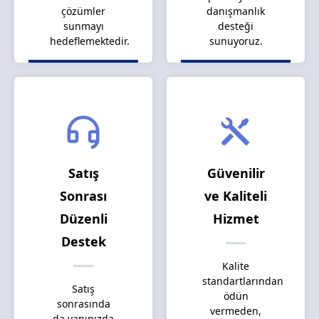
çözümler
danışmanlık
sunmayı
desteği
hedeflemektedir.
sunuyoruz.
Satış
Güvenilir
Sonrası
ve Kaliteli
Düzenli
Hizmet
Destek
Kalite
standartlarından
Satış
ödün
sonrasında
vermeden,
da yanınızda