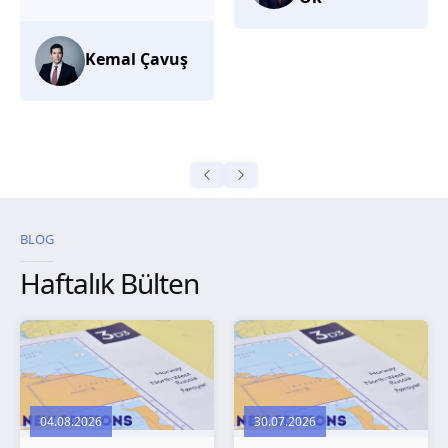
düşünüyorum.
Selma
Güroğlu
BLOG
Haftalık Bülten
04.08.2026
30.07.2026