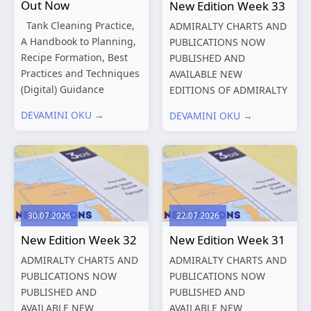
Out Now
New Edition Week 33
Tank Cleaning Practice,
ADMIRALTY CHARTS AND
A Handbook to Planning,
PUBLICATIONS NOW
Recipe Formation, Best
PUBLISHED AND
Practices and Techniques
AVAILABLE NEW
(Digital) Guidance
EDITIONS OF ADMIRALTY
Manual for Tanker
CHARTS AND
DEVAMINI OKU →
DEVAMINI OKU →
Structures – Consolidated
PUBLICATIONS New
Edition 2027 (Digital)
Editions of ADMIRALTY
Shipping and the
Charts published 13
Environment – A Guide to
August 2026 Chart
Environmental
Title, limits
Compliance...
and other remarks
30.07.2026
22.07.2026
319
International chart
New Edition Week 32
New Edition Week 31
series,...
ADMIRALTY CHARTS AND
ADMIRALTY CHARTS AND
PUBLICATIONS NOW
PUBLICATIONS NOW
PUBLISHED AND
PUBLISHED AND
AVAILABLE NEW
AVAILABLE NEW