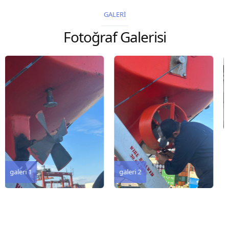
2026 Chart
GALERİ
Title, limits and other
Fotoğraf Galerisi
remarks 67 Gulf of...
galeri 3
galeri 2