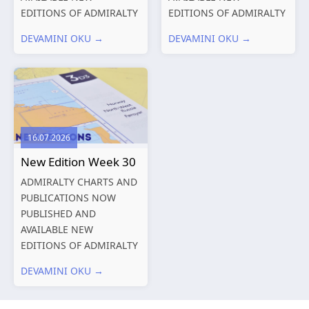
EDITIONS OF ADMIRALTY
EDITIONS OF ADMIRALTY
CHARTS AND
CHARTS AND
DEVAMINI OKU →
DEVAMINI OKU →
PUBLICATIONS New
PUBLICATIONS New
Editions of ADMIRALTY
Editions of ADMIRALTY
Charts published 06
Charts published 30 July
August 2026 Chart Title,
2026 Chart
limits and other remarks
Title, limits and other
1602 China – Chang...
remarks 127 Korea
16.07.2026
and Japan,...
New Edition Week 30
ADMIRALTY CHARTS AND
PUBLICATIONS NOW
PUBLISHED AND
AVAILABLE NEW
EDITIONS OF ADMIRALTY
CHARTS AND
DEVAMINI OKU →
PUBLICATIONS New
Editions of ADMIRALTY
Charts published 23 July