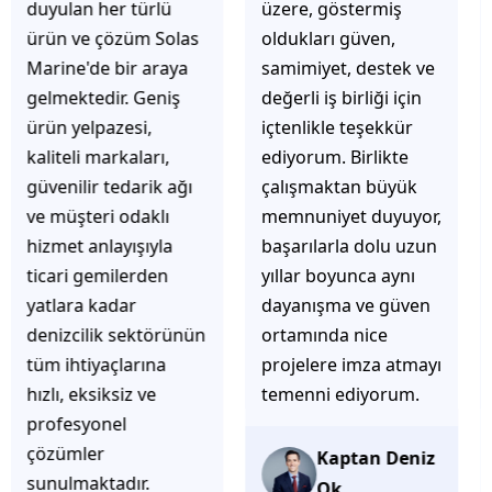
üzere, göstermiş
çözüm üretmeye
oldukları güven,
odaklı olduğunu
samimiyet, destek ve
hemen fark
değerli iş birliği için
ediyorsunuz.
içtenlikle teşekkür
İhtiyaçlarınıza hızlı ve
ediyorum. Birlikte
doğru çözümler
çalışmaktan büyük
sunmaya çalışıyorlar.
memnuniyet duyuyor,
Müşteri
başarılarla dolu uzun
memnuniyetini ön
yıllar boyunca aynı
planda tutan
dayanışma ve güven
yaklaşımları, ilgili
ortamında nice
iletişimleri ve
projelere imza atmayı
güvenilir hizmet
temenni ediyorum.
anlayışları sayesinde
tercih edilebilecek
başarılı bir ekip
Kaptan Deniz
olduklarını
Ok