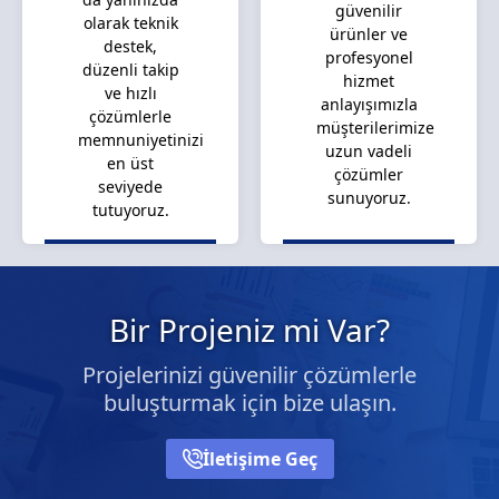
güvenilir
olarak teknik
ürünler ve
destek,
profesyonel
düzenli takip
hizmet
ve hızlı
anlayışımızla
çözümlerle
müşterilerimize
memnuniyetinizi
uzun vadeli
en üst
çözümler
seviyede
sunuyoruz.
tutuyoruz.
Bir Projeniz mi Var?
Projelerinizi güvenilir çözümlerle
buluşturmak için bize ulaşın.
İletişime Geç