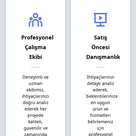
Profesyonel
Satış
Çalışma
Öncesi
Ekibi
Danışmanlık
Deneyimli ve
İhtiyaçlarınızı
uzman
detaylı analiz
ekibimiz,
ederek,
ihtiyaçlarınızı
beklentilerinize
doğru analiz
en uygun
ederek her
ürün ve
projede
hizmetleri
kaliteli,
belirlemeniz
güvenilir ve
için
zamanında
profesyonel