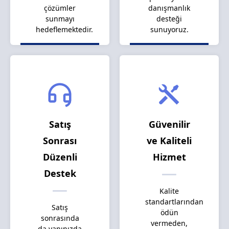
çözümler
danışmanlık
sunmayı
desteği
hedeflemektedir.
sunuyoruz.
Satış
Güvenilir
Sonrası
ve Kaliteli
Düzenli
Hizmet
Destek
Kalite
standartlarından
Satış
ödün
sonrasında
vermeden,
da yanınızda