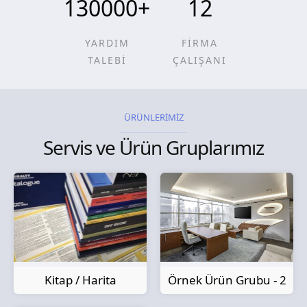
130000
+
12
YARDIM
FİRMA
TALEBİ
ÇALIŞANI
ÜRÜNLERİMİZ
Servis ve Ürün Gruplarımız
Kitap / Harita
Örnek Ürün Grubu - 2