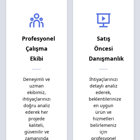
Profesyonel
Satış
Çalışma
Öncesi
Ekibi
Danışmanlık
Deneyimli ve
İhtiyaçlarınızı
uzman
detaylı analiz
ekibimiz,
ederek,
ihtiyaçlarınızı
beklentilerinize
doğru analiz
en uygun
ederek her
ürün ve
projede
hizmetleri
kaliteli,
belirlemeniz
güvenilir ve
için
zamanında
profesyonel