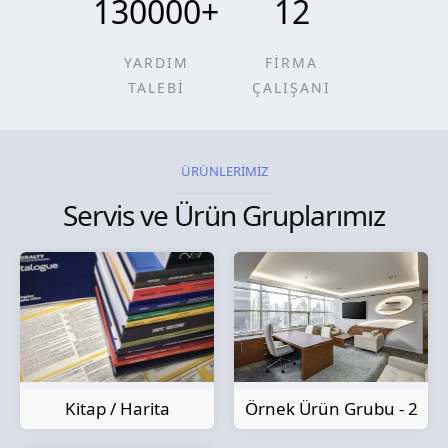
130000
+
12
YARDIM
FİRMA
TALEBİ
ÇALIŞANI
ÜRÜNLERİMİZ
Servis ve Ürün Gruplarımız
Kitap / Harita
Örnek Ürün Grubu - 2