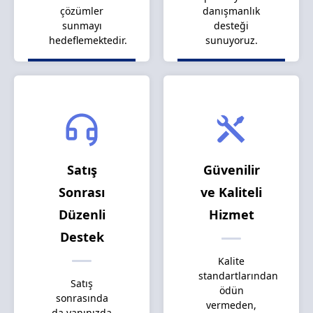
çözümler
danışmanlık
sunmayı
desteği
hedeflemektedir.
sunuyoruz.
Satış
Güvenilir
Sonrası
ve Kaliteli
Düzenli
Hizmet
Destek
Kalite
standartlarından
Satış
ödün
sonrasında
vermeden,
da yanınızda