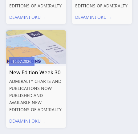
EDITIONS OF ADMIRALTY
EDITIONS OF ADMIRALTY
CHARTS AND
CHARTS AND
DEVAMINI OKU →
DEVAMINI OKU →
PUBLICATIONS New
PUBLICATIONS New
Editions of ADMIRALTY
Editions of ADMIRALTY
Charts published 06
Charts published 30 July
August 2026 Chart Title,
2026 Chart
limits and other remarks
Title, limits and other
1602 China – Chang...
remarks 127 Korea
16.07.2026
and Japan,...
New Edition Week 30
ADMIRALTY CHARTS AND
PUBLICATIONS NOW
PUBLISHED AND
AVAILABLE NEW
EDITIONS OF ADMIRALTY
CHARTS AND
DEVAMINI OKU →
PUBLICATIONS New
Editions of ADMIRALTY
Charts published 23 July