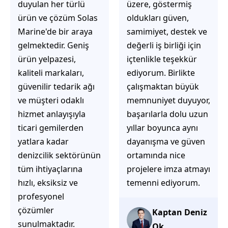
üzere, göstermiş
çözüm üretmeye
oldukları güven,
odaklı olduğunu
samimiyet, destek ve
hemen fark
değerli iş birliği için
ediyorsunuz.
içtenlikle teşekkür
İhtiyaçlarınıza hızlı ve
ediyorum. Birlikte
doğru çözümler
çalışmaktan büyük
sunmaya çalışıyorlar.
memnuniyet duyuyor,
Müşteri
başarılarla dolu uzun
memnuniyetini ön
yıllar boyunca aynı
planda tutan
dayanışma ve güven
yaklaşımları, ilgili
ortamında nice
iletişimleri ve
projelere imza atmayı
güvenilir hizmet
temenni ediyorum.
anlayışları sayesinde
tercih edilebilecek
başarılı bir ekip
Kaptan Deniz
olduklarını
Ok