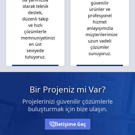
güvenilir
olarak teknik
ürünler ve
destek,
profesyonel
düzenli takip
hizmet
ve hızlı
anlayışımızla
çözümlerle
müşterilerimize
memnuniyetinizi
uzun vadeli
en üst
çözümler
seviyede
sunuyoruz.
tutuyoruz.
Bir Projeniz mi Var?
Projelerinizi güvenilir çözümlerle
buluşturmak için bize ulaşın.
İletişime Geç