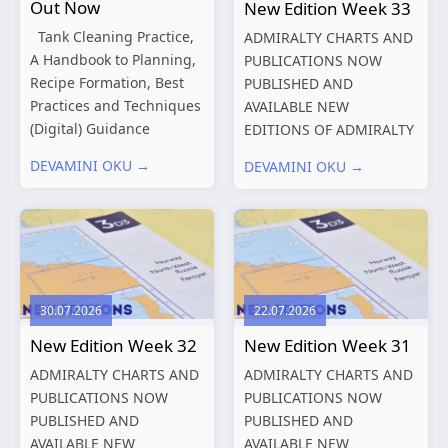
Out Now
New Edition Week 33
Tank Cleaning Practice,
ADMIRALTY CHARTS AND
A Handbook to Planning,
PUBLICATIONS NOW
Recipe Formation, Best
PUBLISHED AND
Practices and Techniques
AVAILABLE NEW
(Digital) Guidance
EDITIONS OF ADMIRALTY
Manual for Tanker
CHARTS AND
DEVAMINI OKU →
DEVAMINI OKU →
Structures – Consolidated
PUBLICATIONS New
Edition 2027 (Digital)
Editions of ADMIRALTY
Shipping and the
Charts published 13
Environment – A Guide to
August 2026 Chart
Environmental
Title, limits
Compliance...
and other remarks
30.07.2026
22.07.2026
319
International chart
New Edition Week 32
New Edition Week 31
series,...
ADMIRALTY CHARTS AND
ADMIRALTY CHARTS AND
PUBLICATIONS NOW
PUBLICATIONS NOW
PUBLISHED AND
PUBLISHED AND
AVAILABLE NEW
AVAILABLE NEW