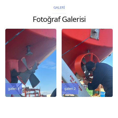
2026 Chart
GALERİ
Title, limits and other
Fotoğraf Galerisi
remarks 67 Gulf of...
galeri 3
galeri 2