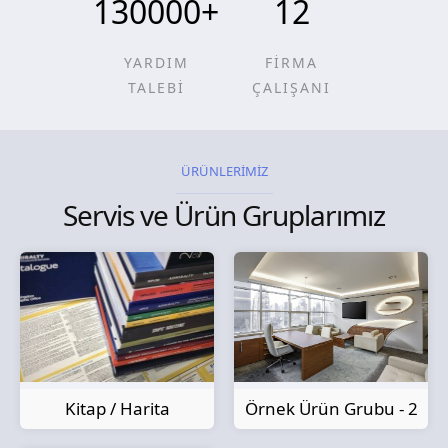
130000
+
12
YARDIM
FİRMA
TALEBİ
ÇALIŞANI
ÜRÜNLERİMİZ
Servis ve Ürün Gruplarımız
Kitap / Harita
Örnek Ürün Grubu - 2