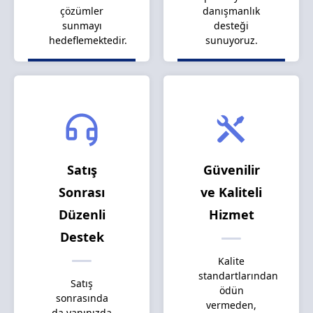
çözümler
danışmanlık
sunmayı
desteği
hedeflemektedir.
sunuyoruz.
Satış
Güvenilir
Sonrası
ve Kaliteli
Düzenli
Hizmet
Destek
Kalite
standartlarından
Satış
ödün
sonrasında
vermeden,
da yanınızda