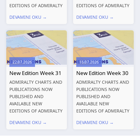
EDITIONS OF ADMIRALTY
EDITIONS OF ADMIRALTY
CHARTS AND
CHARTS AND
DEVAMINI OKU →
DEVAMINI OKU →
PUBLICATIONS New
PUBLICATIONS New
Editions of ADMIRALTY
Editions of ADMIRALTY
Charts published 13
Charts published 06
August 2026 Chart
August 2026 Chart Title,
Title, limits
limits and other remarks
and other remarks
1602 China – Chang...
22.07.2026
16.07.2026
319
International chart
New Edition Week 31
New Edition Week 30
series,...
ADMIRALTY CHARTS AND
ADMIRALTY CHARTS AND
PUBLICATIONS NOW
PUBLICATIONS NOW
PUBLISHED AND
PUBLISHED AND
AVAILABLE NEW
AVAILABLE NEW
EDITIONS OF ADMIRALTY
EDITIONS OF ADMIRALTY
CHARTS AND
CHARTS AND
DEVAMINI OKU →
DEVAMINI OKU →
PUBLICATIONS New
PUBLICATIONS New
Editions of ADMIRALTY
Editions of ADMIRALTY
Charts published 30 July
Charts published 23 July