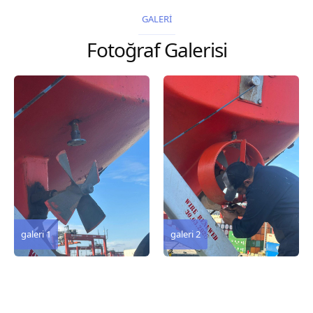
2026 Chart
2026 Chart
GALERİ
Title, limits and other
Title, limits and other
Fotoğraf Galerisi
remarks 127 Korea
remarks 67 Gulf of...
and Japan,...
galeri 3
galeri 2