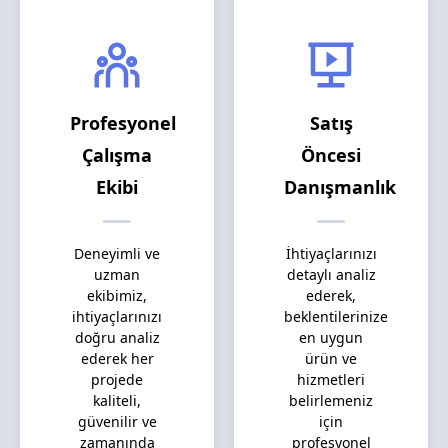
Profesyonel
Satış
Çalışma
Öncesi
Ekibi
Danışmanlık
Deneyimli ve
İhtiyaçlarınızı
uzman
detaylı analiz
ekibimiz,
ederek,
ihtiyaçlarınızı
beklentilerinize
doğru analiz
en uygun
ederek her
ürün ve
projede
hizmetleri
kaliteli,
belirlemeniz
güvenilir ve
için
zamanında
profesyonel