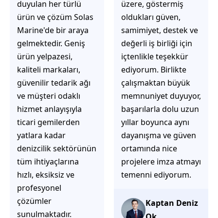
üzere, göstermiş
çözüm üretmeye
oldukları güven,
odaklı olduğunu
samimiyet, destek ve
hemen fark
değerli iş birliği için
ediyorsunuz.
içtenlikle teşekkür
İhtiyaçlarınıza hızlı ve
ediyorum. Birlikte
doğru çözümler
çalışmaktan büyük
sunmaya çalışıyorlar.
memnuniyet duyuyor,
Müşteri
başarılarla dolu uzun
memnuniyetini ön
yıllar boyunca aynı
planda tutan
dayanışma ve güven
yaklaşımları, ilgili
ortamında nice
iletişimleri ve
projelere imza atmayı
güvenilir hizmet
temenni ediyorum.
anlayışları sayesinde
tercih edilebilecek
başarılı bir ekip
Kaptan Deniz
olduklarını
Ok