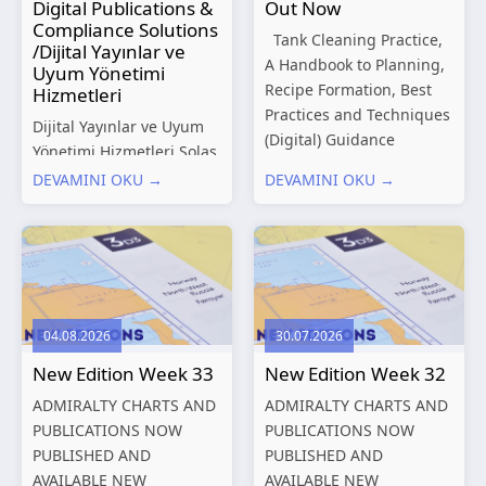
Digital Publications &
Out Now
Compliance Solutions
Tank Cleaning Practice,
/Dijital Yayınlar ve
A Handbook to Planning,
Uyum Yönetimi
Recipe Formation, Best
Hizmetleri
Practices and Techniques
Dijital Yayınlar ve Uyum
(Digital) Guidance
Yönetimi Hizmetleri Solas
Manual for Tanker
Marine, denizcilik
DEVAMINI OKU →
DEVAMINI OKU →
Structures – Consolidated
sektörünün gelişen
Edition 2027 (Digital)
düzenleyici gereklilikleri
Shipping and the
ve dijitalleşen
Environment – A Guide to
operasyonel ihtiyaçları
Environmental
doğrultusunda kapsamlı
Compliance...
Dijital Yayınlar ve Uyum
04.08.2026
30.07.2026
Yönetimi çözümleri
New Edition Week 33
New Edition Week 32
sunmaktadır.
Hizmetlerimiz; gemi
ADMIRALTY CHARTS AND
ADMIRALTY CHARTS AND
işletmecileri, armatörler,
PUBLICATIONS NOW
PUBLICATIONS NOW
teknik yönetim şirketleri
PUBLISHED AND
PUBLISHED AND
ve denizcilik...
AVAILABLE NEW
AVAILABLE NEW