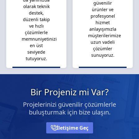
güvenilir
olarak teknik
ürünler ve
destek,
profesyonel
düzenli takip
hizmet
ve hızlı
anlayışımızla
çözümlerle
müşterilerimize
memnuniyetinizi
uzun vadeli
en üst
çözümler
seviyede
sunuyoruz.
tutuyoruz.
Bir Projeniz mi Var?
Projelerinizi güvenilir çözümlerle
buluşturmak için bize ulaşın.
İletişime Geç