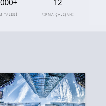
0000
+
12
M TALEBİ
FİRMA ÇALIŞANI
z