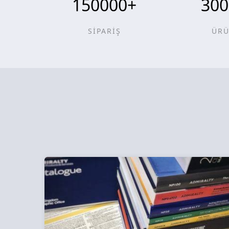
150000
+
300
SİPARİŞ
ÜR