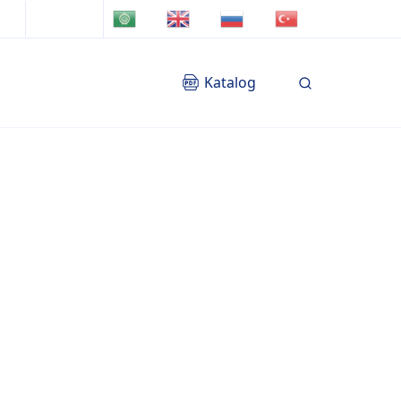
TR
AR
EN
RU
Katalog
Blog
İletişim