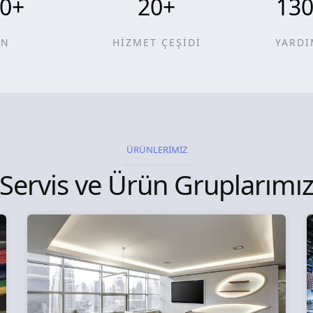
0
+
20
+
13
ÜN
HİZMET ÇEŞİDİ
YARDI
ÜRÜNLERİMİZ
Servis ve Ürün Gruplarımı