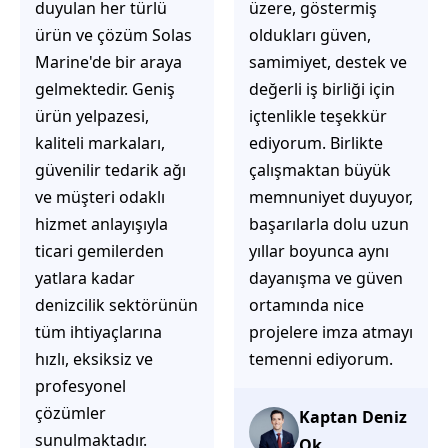
üzere, göstermiş
çözüm üretmeye
oldukları güven,
odaklı olduğunu
samimiyet, destek ve
hemen fark
değerli iş birliği için
ediyorsunuz.
içtenlikle teşekkür
İhtiyaçlarınıza hızlı ve
ediyorum. Birlikte
doğru çözümler
çalışmaktan büyük
sunmaya çalışıyorlar.
memnuniyet duyuyor,
Müşteri
başarılarla dolu uzun
memnuniyetini ön
yıllar boyunca aynı
planda tutan
dayanışma ve güven
yaklaşımları, ilgili
ortamında nice
iletişimleri ve
projelere imza atmayı
güvenilir hizmet
temenni ediyorum.
anlayışları sayesinde
tercih edilebilecek
başarılı bir ekip
Kaptan Deniz
olduklarını
Ok