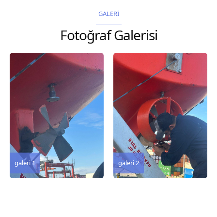
2026 Chart
GALERİ
Title, limits and other
Fotoğraf Galerisi
remarks 67 Gulf of...
galeri 3
galeri 2