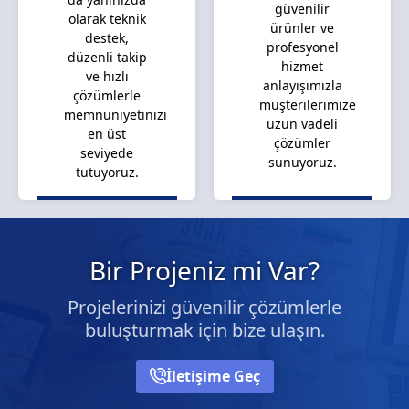
güvenilir
olarak teknik
ürünler ve
destek,
profesyonel
düzenli takip
hizmet
ve hızlı
anlayışımızla
çözümlerle
müşterilerimize
memnuniyetinizi
uzun vadeli
en üst
çözümler
seviyede
sunuyoruz.
tutuyoruz.
Bir Projeniz mi Var?
Projelerinizi güvenilir çözümlerle
buluşturmak için bize ulaşın.
İletişime Geç