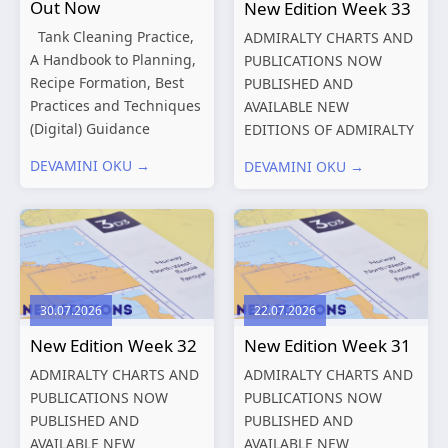
Out Now
New Edition Week 33
Tank Cleaning Practice,
ADMIRALTY CHARTS AND
A Handbook to Planning,
PUBLICATIONS NOW
Recipe Formation, Best
PUBLISHED AND
Practices and Techniques
AVAILABLE NEW
(Digital) Guidance
EDITIONS OF ADMIRALTY
Manual for Tanker
CHARTS AND
DEVAMINI OKU →
DEVAMINI OKU →
Structures – Consolidated
PUBLICATIONS New
Edition 2027 (Digital)
Editions of ADMIRALTY
Shipping and the
Charts published 13
Environment – A Guide to
August 2026 Chart
Environmental
Title, limits
Compliance...
and other remarks
30.07.2026
22.07.2026
319
International chart
New Edition Week 32
New Edition Week 31
series,...
ADMIRALTY CHARTS AND
ADMIRALTY CHARTS AND
PUBLICATIONS NOW
PUBLICATIONS NOW
PUBLISHED AND
PUBLISHED AND
AVAILABLE NEW
AVAILABLE NEW