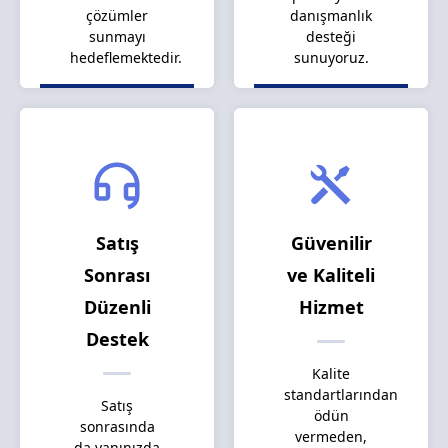
çözümler
danışmanlık
sunmayı
desteği
hedeflemektedir.
sunuyoruz.
Satış
Güvenilir
Sonrası
ve Kaliteli
Düzenli
Hizmet
Destek
Kalite
standartlarından
Satış
ödün
sonrasında
vermeden,
da yanınızda