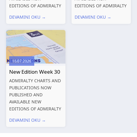
EDITIONS OF ADMIRALTY
EDITIONS OF ADMIRALTY
CHARTS AND
CHARTS AND
DEVAMINI OKU →
DEVAMINI OKU →
PUBLICATIONS New
PUBLICATIONS New
Editions of ADMIRALTY
Editions of ADMIRALTY
Charts published 06
Charts published 30 July
August 2026 Chart Title,
2026 Chart
limits and other remarks
Title, limits and other
1602 China – Chang...
remarks 127 Korea
16.07.2026
and Japan,...
New Edition Week 30
ADMIRALTY CHARTS AND
PUBLICATIONS NOW
PUBLISHED AND
AVAILABLE NEW
EDITIONS OF ADMIRALTY
CHARTS AND
DEVAMINI OKU →
PUBLICATIONS New
Editions of ADMIRALTY
Charts published 23 July