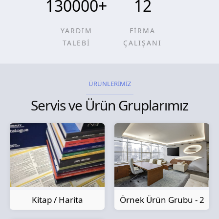
130000
+
12
YARDIM
FİRMA
TALEBİ
ÇALIŞANI
ÜRÜNLERİMİZ
Servis ve Ürün Gruplarımız
Kitap / Harita
Örnek Ürün Grubu - 2