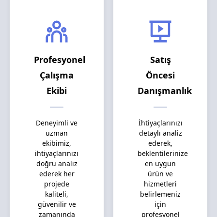
Profesyonel
Satış
Çalışma
Öncesi
Ekibi
Danışmanlık
Deneyimli ve
İhtiyaçlarınızı
uzman
detaylı analiz
ekibimiz,
ederek,
ihtiyaçlarınızı
beklentilerinize
doğru analiz
en uygun
ederek her
ürün ve
projede
hizmetleri
kaliteli,
belirlemeniz
güvenilir ve
için
zamanında
profesyonel