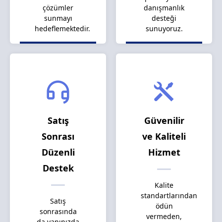
çözümler
danışmanlık
sunmayı
desteği
hedeflemektedir.
sunuyoruz.
Satış
Güvenilir
Sonrası
ve Kaliteli
Düzenli
Hizmet
Destek
Kalite
standartlarından
Satış
ödün
sonrasında
vermeden,
da yanınızda