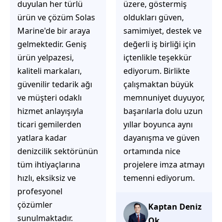
üzere, göstermiş
çözüm üretmeye
oldukları güven,
odaklı olduğunu
samimiyet, destek ve
hemen fark
değerli iş birliği için
ediyorsunuz.
içtenlikle teşekkür
İhtiyaçlarınıza hızlı ve
ediyorum. Birlikte
doğru çözümler
çalışmaktan büyük
sunmaya çalışıyorlar.
memnuniyet duyuyor,
Müşteri
başarılarla dolu uzun
memnuniyetini ön
yıllar boyunca aynı
planda tutan
dayanışma ve güven
yaklaşımları, ilgili
ortamında nice
iletişimleri ve
projelere imza atmayı
güvenilir hizmet
temenni ediyorum.
anlayışları sayesinde
tercih edilebilecek
başarılı bir ekip
Kaptan Deniz
olduklarını
Ok