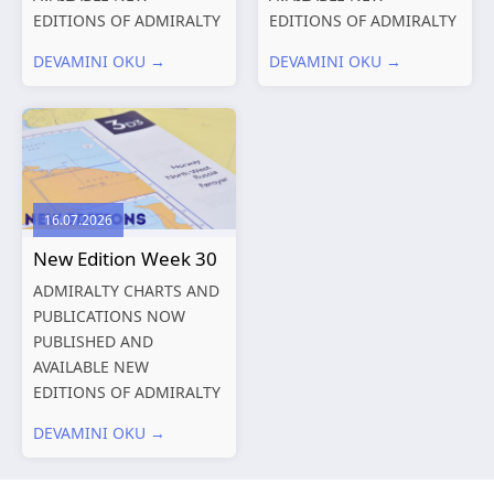
EDITIONS OF ADMIRALTY
EDITIONS OF ADMIRALTY
CHARTS AND
CHARTS AND
DEVAMINI OKU →
DEVAMINI OKU →
PUBLICATIONS New
PUBLICATIONS New
Editions of ADMIRALTY
Editions of ADMIRALTY
Charts published 06
Charts published 30 July
August 2026 Chart Title,
2026 Chart
limits and other remarks
Title, limits and other
1602 China – Chang...
remarks 127 Korea
16.07.2026
and Japan,...
New Edition Week 30
ADMIRALTY CHARTS AND
PUBLICATIONS NOW
PUBLISHED AND
AVAILABLE NEW
EDITIONS OF ADMIRALTY
CHARTS AND
DEVAMINI OKU →
PUBLICATIONS New
Editions of ADMIRALTY
Charts published 23 July