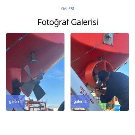
2026 Chart
GALERİ
Title, limits and other
Fotoğraf Galerisi
remarks 67 Gulf of...
galeri 3
galeri 2