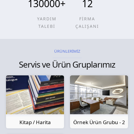
130000
+
12
YARDIM
FİRMA
TALEBİ
ÇALIŞANI
ÜRÜNLERİMİZ
Servis ve Ürün Gruplarımız
Kitap / Harita
Örnek Ürün Grubu - 2