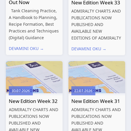
Out Now
New Edition Week 33
Tank Cleaning Practice,
ADMIRALTY CHARTS AND
A Handbook to Planning,
PUBLICATIONS NOW
Recipe Formation, Best
PUBLISHED AND
Practices and Techniques
AVAILABLE NEW
(Digital) Guidance
EDITIONS OF ADMIRALTY
Manual for Tanker
CHARTS AND
DEVAMINI OKU →
DEVAMINI OKU →
Structures – Consolidated
PUBLICATIONS New
Edition 2027 (Digital)
Editions of ADMIRALTY
Shipping and the
Charts published 13
Environment – A Guide to
August 2026 Chart
Environmental
Title, limits
Compliance...
and other remarks
30.07.2026
22.07.2026
319
International chart
New Edition Week 32
New Edition Week 31
series,...
ADMIRALTY CHARTS AND
ADMIRALTY CHARTS AND
PUBLICATIONS NOW
PUBLICATIONS NOW
PUBLISHED AND
PUBLISHED AND
AVAILABLE NEW
AVAILABLE NEW