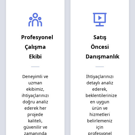
Profesyonel
Satış
Çalışma
Öncesi
Ekibi
Danışmanlık
Deneyimli ve
İhtiyaçlarınızı
uzman
detaylı analiz
ekibimiz,
ederek,
ihtiyaçlarınızı
beklentilerinize
doğru analiz
en uygun
ederek her
ürün ve
projede
hizmetleri
kaliteli,
belirlemeniz
güvenilir ve
için
zamanında
profesyonel