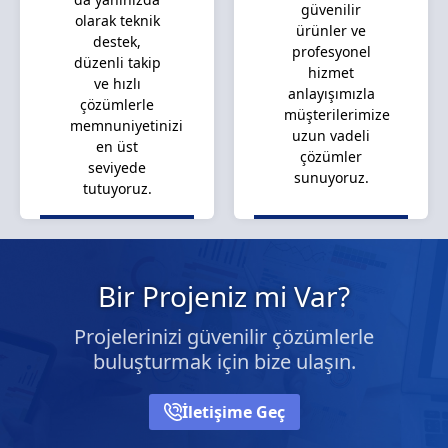
güvenilir
olarak teknik
ürünler ve
destek,
profesyonel
düzenli takip
hizmet
ve hızlı
anlayışımızla
çözümlerle
müşterilerimize
memnuniyetinizi
uzun vadeli
en üst
çözümler
seviyede
sunuyoruz.
tutuyoruz.
Bir Projeniz mi Var?
Projelerinizi güvenilir çözümlerle
buluşturmak için bize ulaşın.
İletişime Geç