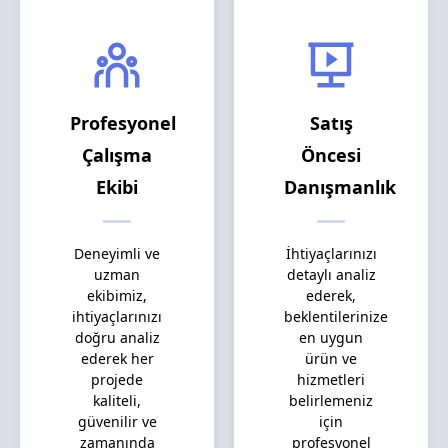
Profesyonel
Satış
Çalışma
Öncesi
Ekibi
Danışmanlık
Deneyimli ve
İhtiyaçlarınızı
uzman
detaylı analiz
ekibimiz,
ederek,
ihtiyaçlarınızı
beklentilerinize
doğru analiz
en uygun
ederek her
ürün ve
projede
hizmetleri
kaliteli,
belirlemeniz
güvenilir ve
için
zamanında
profesyonel