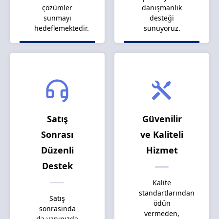
çözümler
danışmanlık
sunmayı
desteği
hedeflemektedir.
sunuyoruz.
Satış
Güvenilir
Sonrası
ve Kaliteli
Düzenli
Hizmet
Destek
Kalite
standartlarından
Satış
ödün
sonrasında
vermeden,
da yanınızda