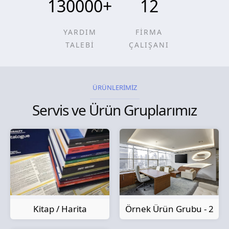
130000
+
12
YARDIM
FİRMA
TALEBİ
ÇALIŞANI
ÜRÜNLERİMİZ
Servis ve Ürün Gruplarımız
Kitap / Harita
Örnek Ürün Grubu - 2