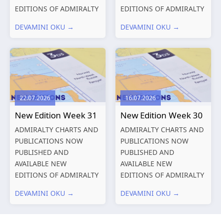
EDITIONS OF ADMIRALTY
EDITIONS OF ADMIRALTY
CHARTS AND
CHARTS AND
DEVAMINI OKU →
DEVAMINI OKU →
PUBLICATIONS New
PUBLICATIONS New
Editions of ADMIRALTY
Editions of ADMIRALTY
Charts published 13
Charts published 06
August 2026 Chart
August 2026 Chart Title,
Title, limits
limits and other remarks
and other remarks
1602 China – Chang...
22.07.2026
16.07.2026
319
International chart
New Edition Week 31
New Edition Week 30
series,...
ADMIRALTY CHARTS AND
ADMIRALTY CHARTS AND
PUBLICATIONS NOW
PUBLICATIONS NOW
PUBLISHED AND
PUBLISHED AND
AVAILABLE NEW
AVAILABLE NEW
EDITIONS OF ADMIRALTY
EDITIONS OF ADMIRALTY
CHARTS AND
CHARTS AND
DEVAMINI OKU →
DEVAMINI OKU →
PUBLICATIONS New
PUBLICATIONS New
Editions of ADMIRALTY
Editions of ADMIRALTY
Charts published 30 July
Charts published 23 July