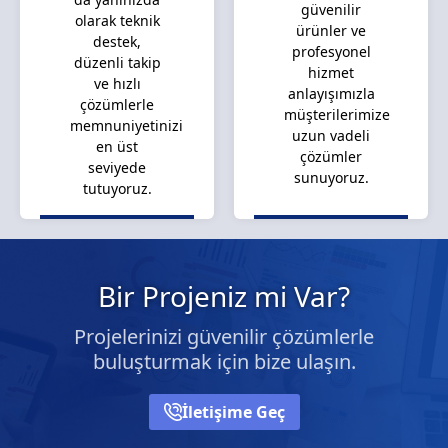
güvenilir
olarak teknik
ürünler ve
destek,
profesyonel
düzenli takip
hizmet
ve hızlı
anlayışımızla
çözümlerle
müşterilerimize
memnuniyetinizi
uzun vadeli
en üst
çözümler
seviyede
sunuyoruz.
tutuyoruz.
Bir Projeniz mi Var?
Projelerinizi güvenilir çözümlerle
buluşturmak için bize ulaşın.
İletişime Geç