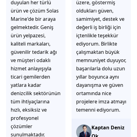
üzere, göstermiş
çözüm üretmeye
oldukları güven,
odaklı olduğunu
samimiyet, destek ve
hemen fark
değerli iş birliği için
ediyorsunuz.
içtenlikle teşekkür
İhtiyaçlarınıza hızlı ve
ediyorum. Birlikte
doğru çözümler
çalışmaktan büyük
sunmaya çalışıyorlar.
memnuniyet duyuyor,
Müşteri
başarılarla dolu uzun
memnuniyetini ön
yıllar boyunca aynı
planda tutan
dayanışma ve güven
yaklaşımları, ilgili
ortamında nice
iletişimleri ve
projelere imza atmayı
güvenilir hizmet
temenni ediyorum.
anlayışları sayesinde
tercih edilebilecek
başarılı bir ekip
Kaptan Deniz
olduklarını
Ok