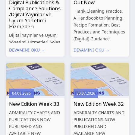
Digital Publications &
Out Now
Compliance Solutions
Tank Cleaning Practice,
/Dijital Yayınlar ve
A Handbook to Planning,
Uyum Yönetimi
Recipe Formation, Best
Hizmetleri
Practices and Techniques
Dijital Yayınlar ve Uyum
(Digital) Guidance
Yönetimi Hizmetleri Solas
Manual for Tanker
Marine, denizcilik
DEVAMINI OKU →
DEVAMINI OKU →
Structures – Consolidated
sektörünün gelişen
Edition 2027 (Digital)
düzenleyici gereklilikleri
Shipping and the
ve dijitalleşen
Environment – A Guide to
operasyonel ihtiyaçları
Environmental
doğrultusunda kapsamlı
Compliance...
Dijital Yayınlar ve Uyum
04.08.2026
30.07.2026
Yönetimi çözümleri
New Edition Week 33
New Edition Week 32
sunmaktadır.
Hizmetlerimiz; gemi
ADMIRALTY CHARTS AND
ADMIRALTY CHARTS AND
işletmecileri, armatörler,
PUBLICATIONS NOW
PUBLICATIONS NOW
teknik yönetim şirketleri
PUBLISHED AND
PUBLISHED AND
ve denizcilik...
AVAILABLE NEW
AVAILABLE NEW