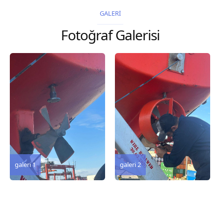
2026 Chart
2026 Chart
GALERİ
Title, limits and other
Title, limits and other
Fotoğraf Galerisi
remarks 127 Korea
remarks 67 Gulf of...
and Japan,...
galeri 3
galeri 2