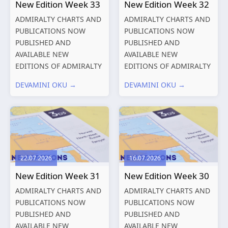
New Edition Week 33
New Edition Week 32
ADMIRALTY CHARTS AND
ADMIRALTY CHARTS AND
PUBLICATIONS NOW
PUBLICATIONS NOW
PUBLISHED AND
PUBLISHED AND
AVAILABLE NEW
AVAILABLE NEW
EDITIONS OF ADMIRALTY
EDITIONS OF ADMIRALTY
CHARTS AND
CHARTS AND
DEVAMINI OKU →
DEVAMINI OKU →
PUBLICATIONS New
PUBLICATIONS New
Editions of ADMIRALTY
Editions of ADMIRALTY
Charts published 13
Charts published 06
August 2026 Chart
August 2026 Chart Title,
Title, limits
limits and other remarks
and other remarks
1602 China – Chang...
22.07.2026
16.07.2026
319
International chart
New Edition Week 31
New Edition Week 30
series,...
ADMIRALTY CHARTS AND
ADMIRALTY CHARTS AND
PUBLICATIONS NOW
PUBLICATIONS NOW
PUBLISHED AND
PUBLISHED AND
AVAILABLE NEW
AVAILABLE NEW