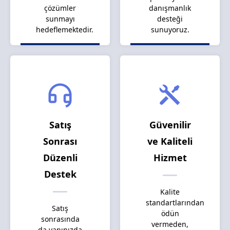
çözümler
danışmanlık
sunmayı
desteği
hedeflemektedir.
sunuyoruz.
Satış
Güvenilir
Sonrası
ve Kaliteli
Düzenli
Hizmet
Destek
Kalite
standartlarından
Satış
ödün
sonrasında
vermeden,
da yanınızda