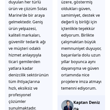
üzere, göstermiş
çözüm üretmeye
oldukları güven,
odaklı olduğunu
samimiyet, destek ve
hemen fark
değerli iş birliği için
ediyorsunuz.
içtenlikle teşekkür
İhtiyaçlarınıza hızlı ve
ediyorum. Birlikte
doğru çözümler
çalışmaktan büyük
sunmaya çalışıyorlar.
memnuniyet duyuyor,
Müşteri
başarılarla dolu uzun
memnuniyetini ön
yıllar boyunca aynı
planda tutan
dayanışma ve güven
yaklaşımları, ilgili
ortamında nice
iletişimleri ve
projelere imza atmayı
güvenilir hizmet
temenni ediyorum.
anlayışları sayesinde
tercih edilebilecek
başarılı bir ekip
Kaptan Deniz
olduklarını
Ok