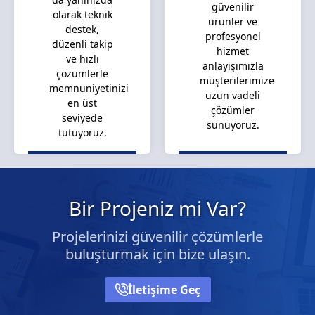
güvenilir
olarak teknik
ürünler ve
destek,
profesyonel
düzenli takip
hizmet
ve hızlı
anlayışımızla
çözümlerle
müşterilerimize
memnuniyetinizi
uzun vadeli
en üst
çözümler
seviyede
sunuyoruz.
tutuyoruz.
Bir Projeniz mi Var?
Projelerinizi güvenilir çözümlerle
buluşturmak için bize ulaşın.
İletişime Geç