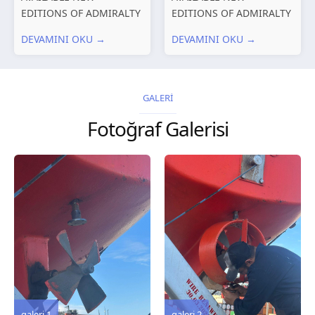
EDITIONS OF ADMIRALTY
EDITIONS OF ADMIRALTY
CHARTS AND
CHARTS AND
DEVAMINI OKU →
DEVAMINI OKU →
PUBLICATIONS New
PUBLICATIONS New
Editions of ADMIRALTY
Editions of ADMIRALTY
Charts published 30 July
Charts published 23 July
2026 Chart
2026 Chart
GALERİ
Title, limits and other
Title, limits and other
Fotoğraf Galerisi
remarks 127 Korea
remarks 67 Gulf of...
and Japan,...
galeri 3
galeri 2