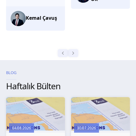
düşünüyorum.
Selma
Güroğlu
BLOG
Haftalık Bülten
04.08.2026
30.07.2026