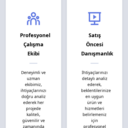
Profesyonel
Satış
Çalışma
Öncesi
Ekibi
Danışmanlık
Deneyimli ve
İhtiyaçlarınızı
uzman
detaylı analiz
ekibimiz,
ederek,
ihtiyaçlarınızı
beklentilerinize
doğru analiz
en uygun
ederek her
ürün ve
projede
hizmetleri
kaliteli,
belirlemeniz
güvenilir ve
için
zamanında
profesyonel