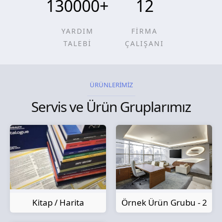
130000
+
12
YARDIM
FİRMA
TALEBİ
ÇALIŞANI
ÜRÜNLERİMİZ
Servis ve Ürün Gruplarımız
Kitap / Harita
Örnek Ürün Grubu - 2