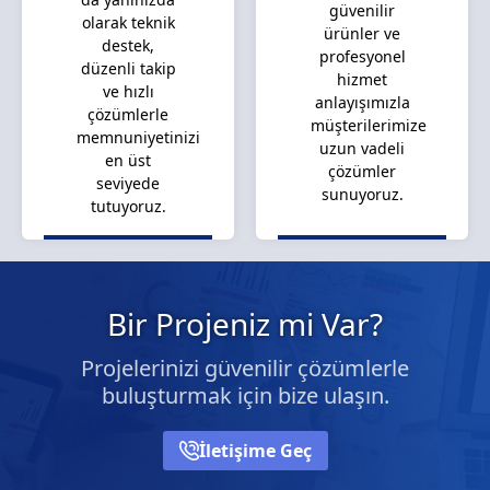
güvenilir
olarak teknik
ürünler ve
destek,
profesyonel
düzenli takip
hizmet
ve hızlı
anlayışımızla
çözümlerle
müşterilerimize
memnuniyetinizi
uzun vadeli
en üst
çözümler
seviyede
sunuyoruz.
tutuyoruz.
Bir Projeniz mi Var?
Projelerinizi güvenilir çözümlerle
buluşturmak için bize ulaşın.
İletişime Geç