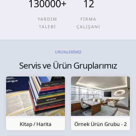
130000
+
12
YARDIM
FİRMA
TALEBİ
ÇALIŞANI
ÜRÜNLERİMİZ
Servis ve Ürün Gruplarımız
Kitap / Harita
Örnek Ürün Grubu - 2