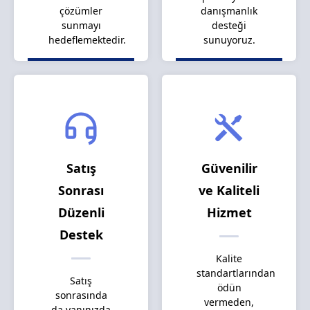
çözümler
danışmanlık
sunmayı
desteği
hedeflemektedir.
sunuyoruz.
Satış
Güvenilir
Sonrası
ve Kaliteli
Düzenli
Hizmet
Destek
Kalite
standartlarından
Satış
ödün
sonrasında
vermeden,
da yanınızda