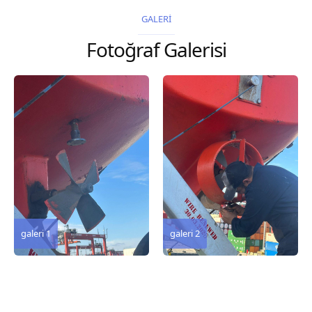
2026 Chart
2026 Chart
GALERİ
Title, limits and other
Title, limits and other
Fotoğraf Galerisi
remarks 127 Korea
remarks 67 Gulf of...
and Japan,...
galeri 3
galeri 2