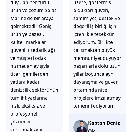
üzere, göstermiş
çözüm üretmeye
oldukları güven,
odaklı olduğunu
samimiyet, destek ve
hemen fark
değerli iş birliği için
ediyorsunuz.
içtenlikle teşekkür
İhtiyaçlarınıza hızlı ve
ediyorum. Birlikte
doğru çözümler
çalışmaktan büyük
sunmaya çalışıyorlar.
memnuniyet duyuyor,
Müşteri
başarılarla dolu uzun
memnuniyetini ön
yıllar boyunca aynı
planda tutan
dayanışma ve güven
yaklaşımları, ilgili
ortamında nice
iletişimleri ve
projelere imza atmayı
güvenilir hizmet
temenni ediyorum.
anlayışları sayesinde
tercih edilebilecek
başarılı bir ekip
Kaptan Deniz
olduklarını
Ok