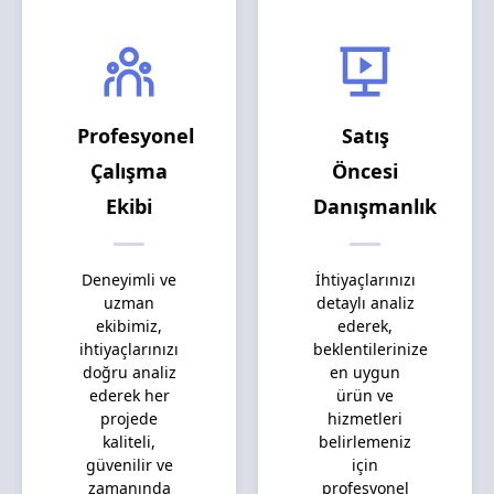
Profesyonel
Satış
Çalışma
Öncesi
Ekibi
Danışmanlık
Deneyimli ve
İhtiyaçlarınızı
uzman
detaylı analiz
ekibimiz,
ederek,
ihtiyaçlarınızı
beklentilerinize
doğru analiz
en uygun
ederek her
ürün ve
projede
hizmetleri
kaliteli,
belirlemeniz
güvenilir ve
için
zamanında
profesyonel