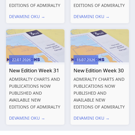
EDITIONS OF ADMIRALTY
EDITIONS OF ADMIRALTY
CHARTS AND
CHARTS AND
DEVAMINI OKU →
DEVAMINI OKU →
PUBLICATIONS New
PUBLICATIONS New
Editions of ADMIRALTY
Editions of ADMIRALTY
Charts published 13
Charts published 06
August 2026 Chart
August 2026 Chart Title,
Title, limits
limits and other remarks
and other remarks
1602 China – Chang...
22.07.2026
16.07.2026
319
International chart
New Edition Week 31
New Edition Week 30
series,...
ADMIRALTY CHARTS AND
ADMIRALTY CHARTS AND
PUBLICATIONS NOW
PUBLICATIONS NOW
PUBLISHED AND
PUBLISHED AND
AVAILABLE NEW
AVAILABLE NEW
EDITIONS OF ADMIRALTY
EDITIONS OF ADMIRALTY
CHARTS AND
CHARTS AND
DEVAMINI OKU →
DEVAMINI OKU →
PUBLICATIONS New
PUBLICATIONS New
Editions of ADMIRALTY
Editions of ADMIRALTY
Charts published 30 July
Charts published 23 July