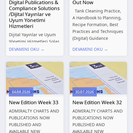
Digital Publications &
Out Now
Compliance Solutions
Tank Cleaning Practice,
/Dijital Yayınlar ve
A Handbook to Planning,
Uyum Yönetimi
Recipe Formation, Best
Hizmetleri
Practices and Techniques
Dijital Yayınlar ve Uyum
(Digital) Guidance
Yönetimi Hizmetleri Solas
Manual for Tanker
Marine, denizcilik
DEVAMINI OKU →
DEVAMINI OKU →
Structures – Consolidated
sektörünün gelişen
Edition 2027 (Digital)
düzenleyici gereklilikleri
Shipping and the
ve dijitalleşen
Environment – A Guide to
operasyonel ihtiyaçları
Environmental
doğrultusunda kapsamlı
Compliance...
Dijital Yayınlar ve Uyum
04.08.2026
30.07.2026
Yönetimi çözümleri
New Edition Week 33
New Edition Week 32
sunmaktadır.
Hizmetlerimiz; gemi
ADMIRALTY CHARTS AND
ADMIRALTY CHARTS AND
işletmecileri, armatörler,
PUBLICATIONS NOW
PUBLICATIONS NOW
teknik yönetim şirketleri
PUBLISHED AND
PUBLISHED AND
ve denizcilik...
AVAILABLE NEW
AVAILABLE NEW