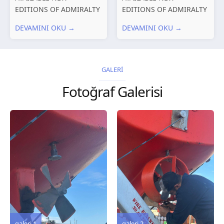
EDITIONS OF ADMIRALTY
EDITIONS OF ADMIRALTY
CHARTS AND
CHARTS AND
DEVAMINI OKU →
DEVAMINI OKU →
PUBLICATIONS New
PUBLICATIONS New
Editions of ADMIRALTY
Editions of ADMIRALTY
Charts published 30 July
Charts published 23 July
2026 Chart
2026 Chart
GALERİ
Title, limits and other
Title, limits and other
Fotoğraf Galerisi
remarks 127 Korea
remarks 67 Gulf of...
and Japan,...
galeri 3
galeri 2