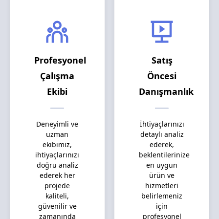
Profesyonel
Satış
Çalışma
Öncesi
Ekibi
Danışmanlık
Deneyimli ve
İhtiyaçlarınızı
uzman
detaylı analiz
ekibimiz,
ederek,
ihtiyaçlarınızı
beklentilerinize
doğru analiz
en uygun
ederek her
ürün ve
projede
hizmetleri
kaliteli,
belirlemeniz
güvenilir ve
için
zamanında
profesyonel