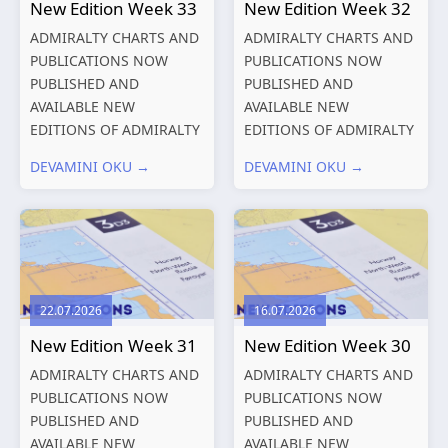
New Edition Week 33
New Edition Week 32
ADMIRALTY CHARTS AND
ADMIRALTY CHARTS AND
PUBLICATIONS NOW
PUBLICATIONS NOW
PUBLISHED AND
PUBLISHED AND
AVAILABLE NEW
AVAILABLE NEW
EDITIONS OF ADMIRALTY
EDITIONS OF ADMIRALTY
CHARTS AND
CHARTS AND
DEVAMINI OKU →
DEVAMINI OKU →
PUBLICATIONS New
PUBLICATIONS New
Editions of ADMIRALTY
Editions of ADMIRALTY
Charts published 13
Charts published 06
August 2026 Chart
August 2026 Chart Title,
Title, limits
limits and other remarks
and other remarks
1602 China – Chang...
22.07.2026
16.07.2026
319
International chart
New Edition Week 31
New Edition Week 30
series,...
ADMIRALTY CHARTS AND
ADMIRALTY CHARTS AND
PUBLICATIONS NOW
PUBLICATIONS NOW
PUBLISHED AND
PUBLISHED AND
AVAILABLE NEW
AVAILABLE NEW