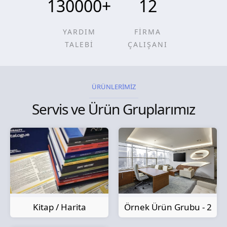
130000
+
12
YARDIM
FİRMA
TALEBİ
ÇALIŞANI
ÜRÜNLERİMİZ
Servis ve Ürün Gruplarımız
Kitap / Harita
Örnek Ürün Grubu - 2