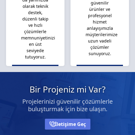
güvenilir
olarak teknik
ürünler ve
destek,
profesyonel
düzenli takip
hizmet
ve hızlı
anlayışımızla
çözümlerle
müşterilerimize
memnuniyetinizi
uzun vadeli
en üst
çözümler
seviyede
sunuyoruz.
tutuyoruz.
Bir Projeniz mi Var?
Projelerinizi güvenilir çözümlerle
buluşturmak için bize ulaşın.
İletişime Geç