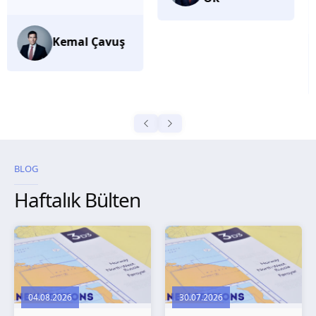
düşünüyorum.
Selma
Güroğlu
BLOG
Haftalık Bülten
04.08.2026
30.07.2026