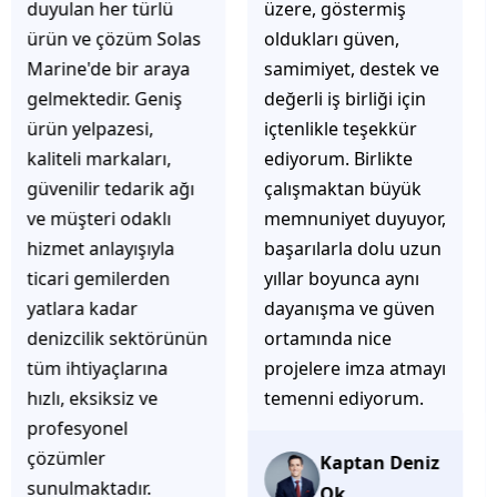
üzere, göstermiş
çözüm üretmeye
oldukları güven,
odaklı olduğunu
samimiyet, destek ve
hemen fark
değerli iş birliği için
ediyorsunuz.
içtenlikle teşekkür
İhtiyaçlarınıza hızlı ve
ediyorum. Birlikte
doğru çözümler
çalışmaktan büyük
sunmaya çalışıyorlar.
memnuniyet duyuyor,
Müşteri
başarılarla dolu uzun
memnuniyetini ön
yıllar boyunca aynı
planda tutan
dayanışma ve güven
yaklaşımları, ilgili
ortamında nice
iletişimleri ve
projelere imza atmayı
güvenilir hizmet
temenni ediyorum.
anlayışları sayesinde
tercih edilebilecek
başarılı bir ekip
Kaptan Deniz
olduklarını
Ok