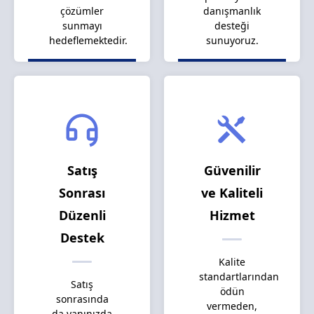
çözümler
danışmanlık
sunmayı
desteği
hedeflemektedir.
sunuyoruz.
Satış
Güvenilir
Sonrası
ve Kaliteli
Düzenli
Hizmet
Destek
Kalite
standartlarından
Satış
ödün
sonrasında
vermeden,
da yanınızda