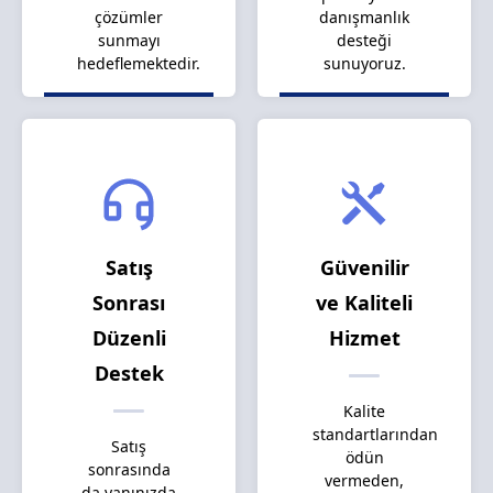
çözümler
danışmanlık
sunmayı
desteği
hedeflemektedir.
sunuyoruz.
Satış
Güvenilir
Sonrası
ve Kaliteli
Düzenli
Hizmet
Destek
Kalite
standartlarından
Satış
ödün
sonrasında
vermeden,
da yanınızda