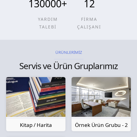
130000
+
12
YARDIM
FİRMA
TALEBİ
ÇALIŞANI
ÜRÜNLERİMİZ
Servis ve Ürün Gruplarımız
Kitap / Harita
Örnek Ürün Grubu - 2