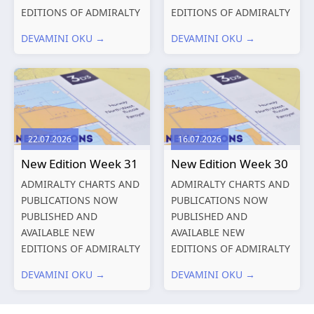
EDITIONS OF ADMIRALTY
EDITIONS OF ADMIRALTY
CHARTS AND
CHARTS AND
DEVAMINI OKU →
DEVAMINI OKU →
PUBLICATIONS New
PUBLICATIONS New
Editions of ADMIRALTY
Editions of ADMIRALTY
Charts published 13
Charts published 06
August 2026 Chart
August 2026 Chart Title,
Title, limits
limits and other remarks
and other remarks
1602 China – Chang...
22.07.2026
16.07.2026
319
International chart
New Edition Week 31
New Edition Week 30
series,...
ADMIRALTY CHARTS AND
ADMIRALTY CHARTS AND
PUBLICATIONS NOW
PUBLICATIONS NOW
PUBLISHED AND
PUBLISHED AND
AVAILABLE NEW
AVAILABLE NEW
EDITIONS OF ADMIRALTY
EDITIONS OF ADMIRALTY
CHARTS AND
CHARTS AND
DEVAMINI OKU →
DEVAMINI OKU →
PUBLICATIONS New
PUBLICATIONS New
Editions of ADMIRALTY
Editions of ADMIRALTY
Charts published 30 July
Charts published 23 July