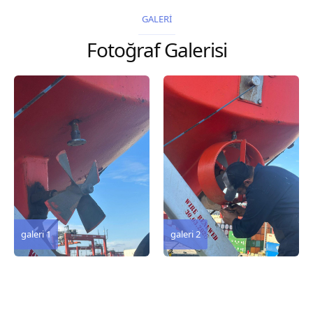
2026 Chart
2026 Chart
GALERİ
Title, limits and other
Title, limits and other
Fotoğraf Galerisi
remarks 127 Korea
remarks 67 Gulf of...
and Japan,...
galeri 3
galeri 2