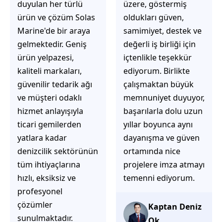
üzere, göstermiş
çözüm üretmeye
oldukları güven,
odaklı olduğunu
samimiyet, destek ve
hemen fark
değerli iş birliği için
ediyorsunuz.
içtenlikle teşekkür
İhtiyaçlarınıza hızlı ve
ediyorum. Birlikte
doğru çözümler
çalışmaktan büyük
sunmaya çalışıyorlar.
memnuniyet duyuyor,
Müşteri
başarılarla dolu uzun
memnuniyetini ön
yıllar boyunca aynı
planda tutan
dayanışma ve güven
yaklaşımları, ilgili
ortamında nice
iletişimleri ve
projelere imza atmayı
güvenilir hizmet
temenni ediyorum.
anlayışları sayesinde
tercih edilebilecek
başarılı bir ekip
Kaptan Deniz
olduklarını
Ok