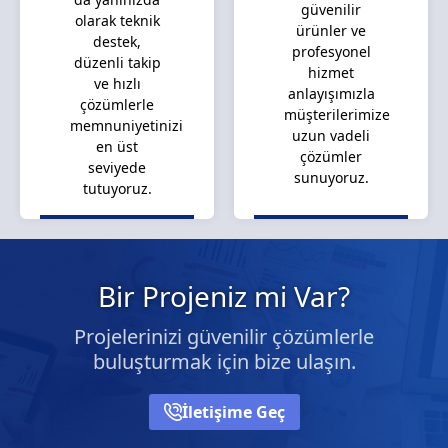
güvenilir
olarak teknik
ürünler ve
destek,
profesyonel
düzenli takip
hizmet
ve hızlı
anlayışımızla
çözümlerle
müşterilerimize
memnuniyetinizi
uzun vadeli
en üst
çözümler
seviyede
sunuyoruz.
tutuyoruz.
Bir Projeniz mi Var?
Projelerinizi güvenilir çözümlerle
buluşturmak için bize ulaşın.
İletişime Geç