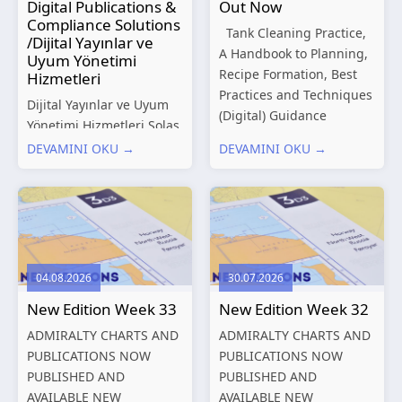
Digital Publications &
Out Now
Compliance Solutions
Tank Cleaning Practice,
/Dijital Yayınlar ve
A Handbook to Planning,
Uyum Yönetimi
Recipe Formation, Best
Hizmetleri
Practices and Techniques
Dijital Yayınlar ve Uyum
(Digital) Guidance
Yönetimi Hizmetleri Solas
Manual for Tanker
Marine, denizcilik
DEVAMINI OKU →
DEVAMINI OKU →
Structures – Consolidated
sektörünün gelişen
Edition 2027 (Digital)
düzenleyici gereklilikleri
Shipping and the
ve dijitalleşen
Environment – A Guide to
operasyonel ihtiyaçları
Environmental
doğrultusunda kapsamlı
Compliance...
Dijital Yayınlar ve Uyum
04.08.2026
30.07.2026
Yönetimi çözümleri
New Edition Week 33
New Edition Week 32
sunmaktadır.
Hizmetlerimiz; gemi
ADMIRALTY CHARTS AND
ADMIRALTY CHARTS AND
işletmecileri, armatörler,
PUBLICATIONS NOW
PUBLICATIONS NOW
teknik yönetim şirketleri
PUBLISHED AND
PUBLISHED AND
ve denizcilik...
AVAILABLE NEW
AVAILABLE NEW