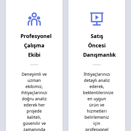
Profesyonel
Satış
Çalışma
Öncesi
Ekibi
Danışmanlık
Deneyimli ve
İhtiyaçlarınızı
uzman
detaylı analiz
ekibimiz,
ederek,
ihtiyaçlarınızı
beklentilerinize
doğru analiz
en uygun
ederek her
ürün ve
projede
hizmetleri
kaliteli,
belirlemeniz
güvenilir ve
için
zamanında
profesyonel