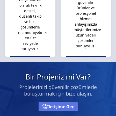
güvenilir
olarak teknik
ürünler ve
destek,
profesyonel
düzenli takip
hizmet
ve hızlı
anlayışımızla
çözümlerle
müşterilerimize
memnuniyetinizi
uzun vadeli
en üst
çözümler
seviyede
sunuyoruz.
tutuyoruz.
Bir Projeniz mi Var?
Projelerinizi güvenilir çözümlerle
buluşturmak için bize ulaşın.
İletişime Geç