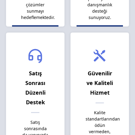
çözümler
danışmanlık
sunmayı
desteği
hedeflemektedir.
sunuyoruz.
Satış
Güvenilir
Sonrası
ve Kaliteli
Düzenli
Hizmet
Destek
Kalite
standartlarından
Satış
ödün
sonrasında
vermeden,
da yanınızda