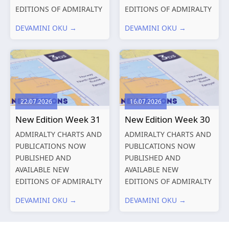
EDITIONS OF ADMIRALTY
EDITIONS OF ADMIRALTY
CHARTS AND
CHARTS AND
DEVAMINI OKU →
DEVAMINI OKU →
PUBLICATIONS New
PUBLICATIONS New
Editions of ADMIRALTY
Editions of ADMIRALTY
Charts published 13
Charts published 06
August 2026 Chart
August 2026 Chart Title,
Title, limits
limits and other remarks
and other remarks
1602 China – Chang...
22.07.2026
16.07.2026
319
International chart
New Edition Week 31
New Edition Week 30
series,...
ADMIRALTY CHARTS AND
ADMIRALTY CHARTS AND
PUBLICATIONS NOW
PUBLICATIONS NOW
PUBLISHED AND
PUBLISHED AND
AVAILABLE NEW
AVAILABLE NEW
EDITIONS OF ADMIRALTY
EDITIONS OF ADMIRALTY
CHARTS AND
CHARTS AND
DEVAMINI OKU →
DEVAMINI OKU →
PUBLICATIONS New
PUBLICATIONS New
Editions of ADMIRALTY
Editions of ADMIRALTY
Charts published 30 July
Charts published 23 July