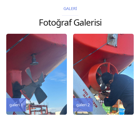
2026 Chart
2026 Chart
GALERİ
Title, limits and other
Title, limits and other
Fotoğraf Galerisi
remarks 127 Korea
remarks 67 Gulf of...
and Japan,...
galeri 3
galeri 2