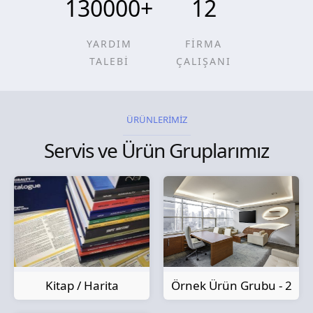
130000
+
12
YARDIM
FİRMA
TALEBİ
ÇALIŞANI
ÜRÜNLERİMİZ
Servis ve Ürün Gruplarımız
Kitap / Harita
Örnek Ürün Grubu - 2