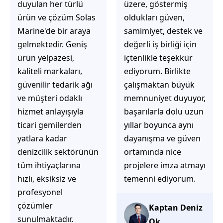
üzere, göstermiş
çözüm üretmeye
oldukları güven,
odaklı olduğunu
samimiyet, destek ve
hemen fark
değerli iş birliği için
ediyorsunuz.
içtenlikle teşekkür
İhtiyaçlarınıza hızlı ve
ediyorum. Birlikte
doğru çözümler
çalışmaktan büyük
sunmaya çalışıyorlar.
memnuniyet duyuyor,
Müşteri
başarılarla dolu uzun
memnuniyetini ön
yıllar boyunca aynı
planda tutan
dayanışma ve güven
yaklaşımları, ilgili
ortamında nice
iletişimleri ve
projelere imza atmayı
güvenilir hizmet
temenni ediyorum.
anlayışları sayesinde
tercih edilebilecek
başarılı bir ekip
Kaptan Deniz
olduklarını
Ok