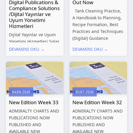
Digital Publications &
Out Now
Compliance Solutions
Tank Cleaning Practice,
/Dijital Yayınlar ve
A Handbook to Planning,
Uyum Yönetimi
Recipe Formation, Best
Hizmetleri
Practices and Techniques
Dijital Yayınlar ve Uyum
(Digital) Guidance
Yönetimi Hizmetleri Solas
Manual for Tanker
Marine, denizcilik
DEVAMINI OKU →
DEVAMINI OKU →
Structures – Consolidated
sektörünün gelişen
Edition 2027 (Digital)
düzenleyici gereklilikleri
Shipping and the
ve dijitalleşen
Environment – A Guide to
operasyonel ihtiyaçları
Environmental
doğrultusunda kapsamlı
Compliance...
Dijital Yayınlar ve Uyum
04.08.2026
30.07.2026
Yönetimi çözümleri
New Edition Week 33
New Edition Week 32
sunmaktadır.
Hizmetlerimiz; gemi
ADMIRALTY CHARTS AND
ADMIRALTY CHARTS AND
işletmecileri, armatörler,
PUBLICATIONS NOW
PUBLICATIONS NOW
teknik yönetim şirketleri
PUBLISHED AND
PUBLISHED AND
ve denizcilik...
AVAILABLE NEW
AVAILABLE NEW