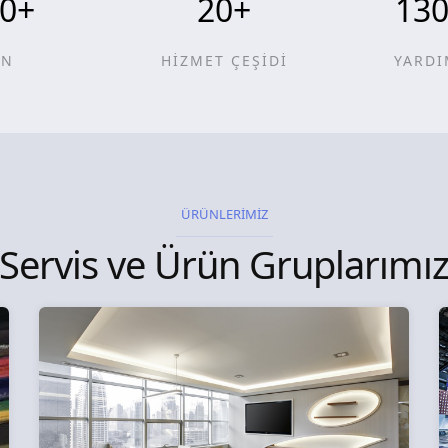
0
+
20
+
13
ÜN
HİZMET ÇEŞİDİ
YARDI
ÜRÜNLERİMİZ
Servis ve Ürün Gruplarımı