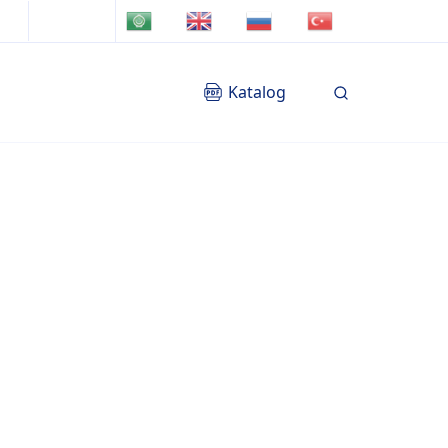
TR
AR
EN
RU
Katalog
Blog
İletişim