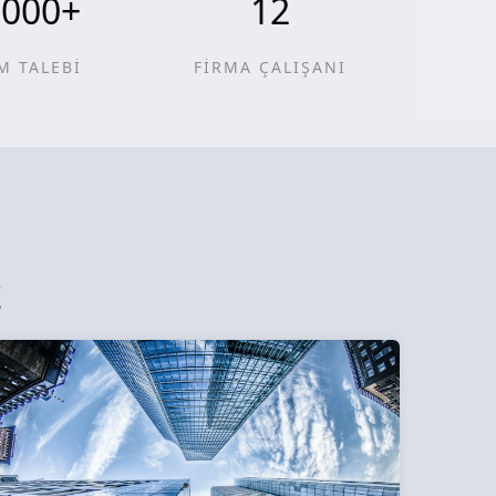
0000
+
12
M TALEBİ
FİRMA ÇALIŞANI
z