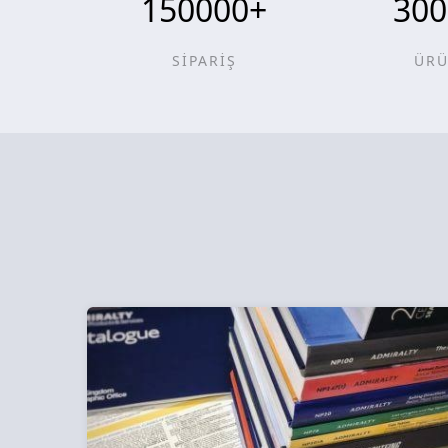
150000
+
300
SİPARİŞ
ÜR