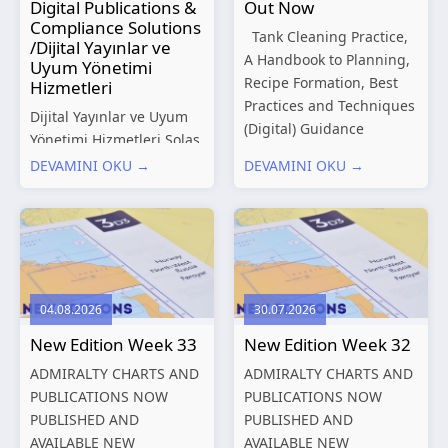
Digital Publications &
Out Now
Compliance Solutions
Tank Cleaning Practice,
/Dijital Yayınlar ve
A Handbook to Planning,
Uyum Yönetimi
Recipe Formation, Best
Hizmetleri
Practices and Techniques
Dijital Yayınlar ve Uyum
(Digital) Guidance
Yönetimi Hizmetleri Solas
Manual for Tanker
Marine, denizcilik
DEVAMINI OKU →
DEVAMINI OKU →
Structures – Consolidated
sektörünün gelişen
Edition 2027 (Digital)
düzenleyici gereklilikleri
Shipping and the
ve dijitalleşen
Environment – A Guide to
operasyonel ihtiyaçları
Environmental
doğrultusunda kapsamlı
Compliance...
Dijital Yayınlar ve Uyum
04.08.2026
30.07.2026
Yönetimi çözümleri
New Edition Week 33
New Edition Week 32
sunmaktadır.
Hizmetlerimiz; gemi
ADMIRALTY CHARTS AND
ADMIRALTY CHARTS AND
işletmecileri, armatörler,
PUBLICATIONS NOW
PUBLICATIONS NOW
teknik yönetim şirketleri
PUBLISHED AND
PUBLISHED AND
ve denizcilik...
AVAILABLE NEW
AVAILABLE NEW