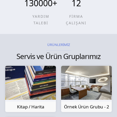
130000
+
12
YARDIM
FİRMA
TALEBİ
ÇALIŞANI
ÜRÜNLERİMİZ
Servis ve Ürün Gruplarımız
Kitap / Harita
Örnek Ürün Grubu - 2