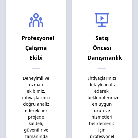
Profesyonel
Satış
Çalışma
Öncesi
Ekibi
Danışmanlık
Deneyimli ve
İhtiyaçlarınızı
uzman
detaylı analiz
ekibimiz,
ederek,
ihtiyaçlarınızı
beklentilerinize
doğru analiz
en uygun
ederek her
ürün ve
projede
hizmetleri
kaliteli,
belirlemeniz
güvenilir ve
için
zamanında
profesyonel