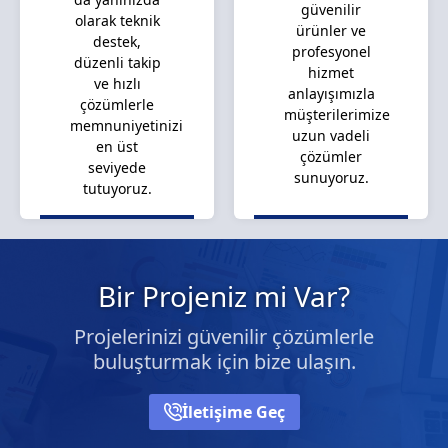
güvenilir
olarak teknik
ürünler ve
destek,
profesyonel
düzenli takip
hizmet
ve hızlı
anlayışımızla
çözümlerle
müşterilerimize
memnuniyetinizi
uzun vadeli
en üst
çözümler
seviyede
sunuyoruz.
tutuyoruz.
Bir Projeniz mi Var?
Projelerinizi güvenilir çözümlerle
buluşturmak için bize ulaşın.
İletişime Geç