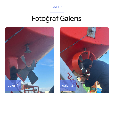
2026 Chart
2026 Chart
GALERİ
Title, limits and other
Title, limits and other
Fotoğraf Galerisi
remarks 127 Korea
remarks 67 Gulf of...
and Japan,...
galeri 3
galeri 2