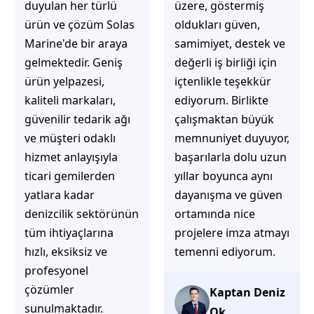
üzere, göstermiş
çözüm üretmeye
oldukları güven,
odaklı olduğunu
samimiyet, destek ve
hemen fark
değerli iş birliği için
ediyorsunuz.
içtenlikle teşekkür
İhtiyaçlarınıza hızlı ve
ediyorum. Birlikte
doğru çözümler
çalışmaktan büyük
sunmaya çalışıyorlar.
memnuniyet duyuyor,
Müşteri
başarılarla dolu uzun
memnuniyetini ön
yıllar boyunca aynı
planda tutan
dayanışma ve güven
yaklaşımları, ilgili
ortamında nice
iletişimleri ve
projelere imza atmayı
güvenilir hizmet
temenni ediyorum.
anlayışları sayesinde
tercih edilebilecek
başarılı bir ekip
Kaptan Deniz
olduklarını
Ok