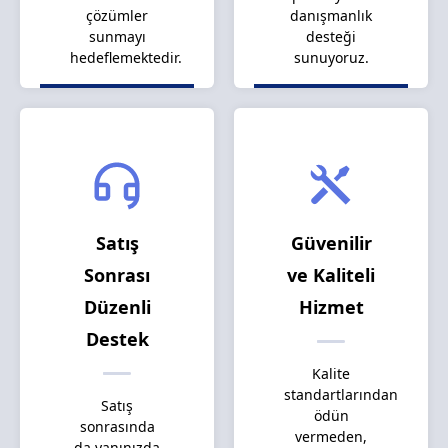
çözümler
danışmanlık
sunmayı
desteği
hedeflemektedir.
sunuyoruz.
Satış
Güvenilir
Sonrası
ve Kaliteli
Düzenli
Hizmet
Destek
Kalite
standartlarından
Satış
ödün
sonrasında
vermeden,
da yanınızda