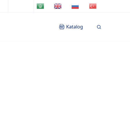
TR
AR
EN
RU
Katalog
Blog
İletişim