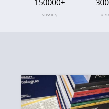
150000
+
300
SİPARİŞ
ÜR