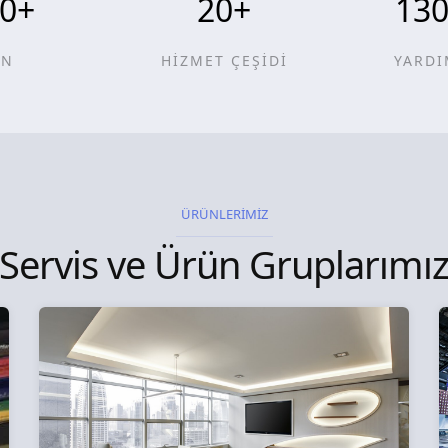
0
+
20
+
13
ÜN
HİZMET ÇEŞİDİ
YARDI
ÜRÜNLERİMİZ
Servis ve Ürün Gruplarımı