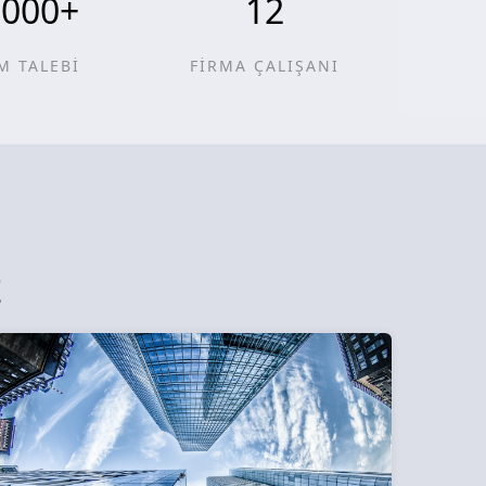
0000
+
12
M TALEBİ
FİRMA ÇALIŞANI
z