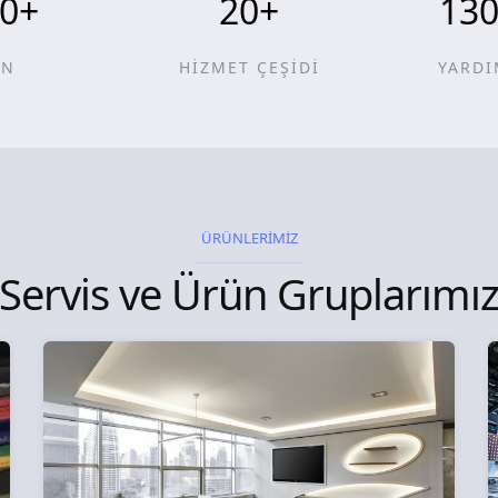
0
+
20
+
13
ÜN
HİZMET ÇEŞİDİ
YARDI
ÜRÜNLERİMİZ
Servis ve Ürün Gruplarımı