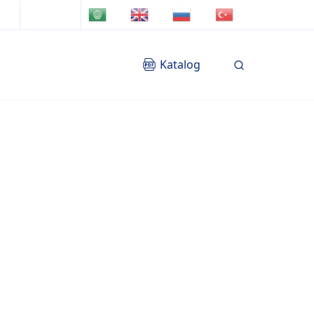
TR
AR
EN
RU
Katalog
Blog
İletişim