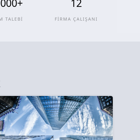
0000
+
12
M TALEBİ
FİRMA ÇALIŞANI
z