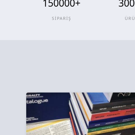
150000
+
300
SİPARİŞ
ÜR