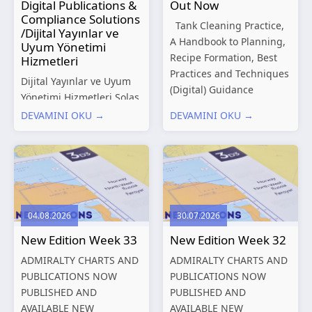
Digital Publications &
Out Now
Compliance Solutions
Tank Cleaning Practice,
/Dijital Yayınlar ve
A Handbook to Planning,
Uyum Yönetimi
Recipe Formation, Best
Hizmetleri
Practices and Techniques
Dijital Yayınlar ve Uyum
(Digital) Guidance
Yönetimi Hizmetleri Solas
Manual for Tanker
Marine, denizcilik
DEVAMINI OKU →
DEVAMINI OKU →
Structures – Consolidated
sektörünün gelişen
Edition 2027 (Digital)
düzenleyici gereklilikleri
Shipping and the
ve dijitalleşen
Environment – A Guide to
operasyonel ihtiyaçları
Environmental
doğrultusunda kapsamlı
Compliance...
Dijital Yayınlar ve Uyum
04.08.2026
30.07.2026
Yönetimi çözümleri
New Edition Week 33
New Edition Week 32
sunmaktadır.
Hizmetlerimiz; gemi
ADMIRALTY CHARTS AND
ADMIRALTY CHARTS AND
işletmecileri, armatörler,
PUBLICATIONS NOW
PUBLICATIONS NOW
teknik yönetim şirketleri
PUBLISHED AND
PUBLISHED AND
ve denizcilik...
AVAILABLE NEW
AVAILABLE NEW