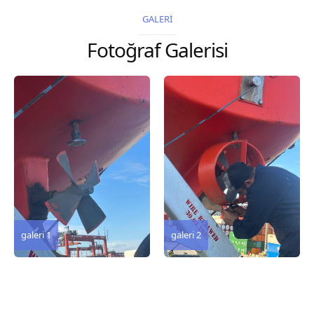
2026 Chart
2026 Chart
GALERİ
Title, limits and other
Title, limits and other
Fotoğraf Galerisi
remarks 127 Korea
remarks 67 Gulf of...
and Japan,...
galeri 3
galeri 2