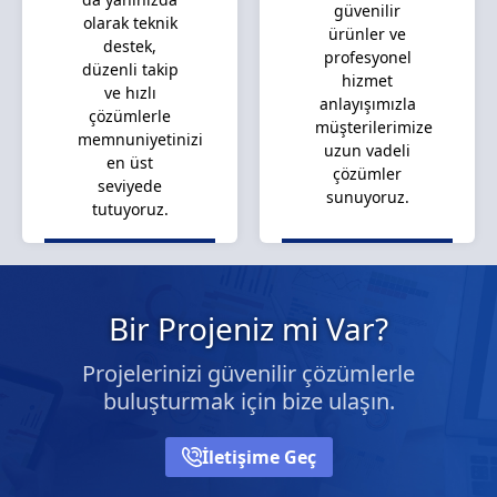
güvenilir
olarak teknik
ürünler ve
destek,
profesyonel
düzenli takip
hizmet
ve hızlı
anlayışımızla
çözümlerle
müşterilerimize
memnuniyetinizi
uzun vadeli
en üst
çözümler
seviyede
sunuyoruz.
tutuyoruz.
Bir Projeniz mi Var?
Projelerinizi güvenilir çözümlerle
buluşturmak için bize ulaşın.
İletişime Geç