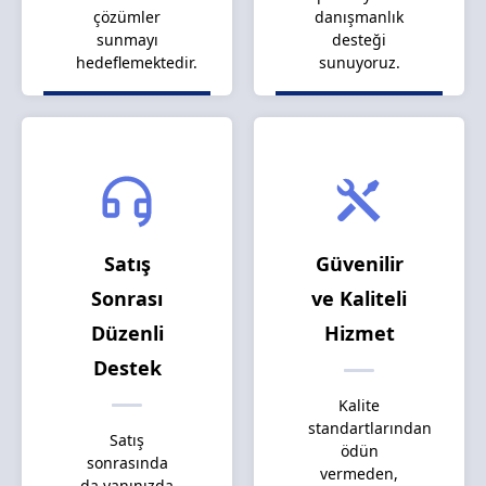
çözümler
danışmanlık
sunmayı
desteği
hedeflemektedir.
sunuyoruz.
Satış
Güvenilir
Sonrası
ve Kaliteli
Düzenli
Hizmet
Destek
Kalite
standartlarından
Satış
ödün
sonrasında
vermeden,
da yanınızda