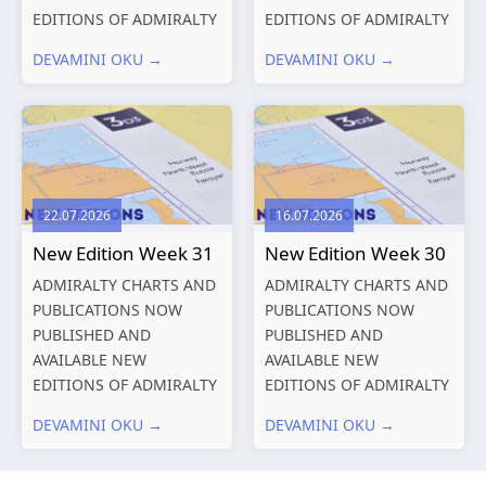
EDITIONS OF ADMIRALTY
EDITIONS OF ADMIRALTY
CHARTS AND
CHARTS AND
DEVAMINI OKU →
DEVAMINI OKU →
PUBLICATIONS New
PUBLICATIONS New
Editions of ADMIRALTY
Editions of ADMIRALTY
Charts published 13
Charts published 06
August 2026 Chart
August 2026 Chart Title,
Title, limits
limits and other remarks
and other remarks
1602 China – Chang...
22.07.2026
16.07.2026
319
International chart
New Edition Week 31
New Edition Week 30
series,...
ADMIRALTY CHARTS AND
ADMIRALTY CHARTS AND
PUBLICATIONS NOW
PUBLICATIONS NOW
PUBLISHED AND
PUBLISHED AND
AVAILABLE NEW
AVAILABLE NEW
EDITIONS OF ADMIRALTY
EDITIONS OF ADMIRALTY
CHARTS AND
CHARTS AND
DEVAMINI OKU →
DEVAMINI OKU →
PUBLICATIONS New
PUBLICATIONS New
Editions of ADMIRALTY
Editions of ADMIRALTY
Charts published 30 July
Charts published 23 July