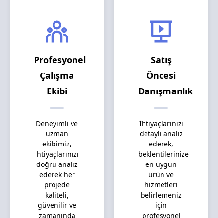
Profesyonel
Satış
Çalışma
Öncesi
Ekibi
Danışmanlık
Deneyimli ve
İhtiyaçlarınızı
uzman
detaylı analiz
ekibimiz,
ederek,
ihtiyaçlarınızı
beklentilerinize
doğru analiz
en uygun
ederek her
ürün ve
projede
hizmetleri
kaliteli,
belirlemeniz
güvenilir ve
için
zamanında
profesyonel