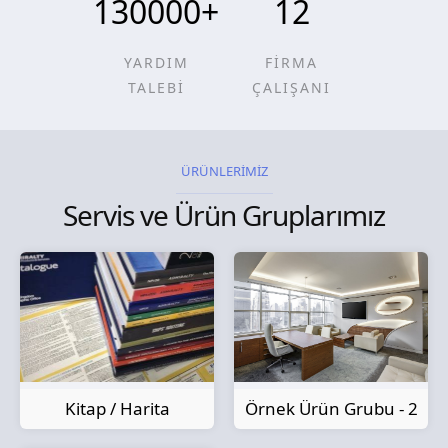
130000
+
12
YARDIM
FİRMA
TALEBİ
ÇALIŞANI
ÜRÜNLERİMİZ
Servis ve Ürün Gruplarımız
Kitap / Harita
Örnek Ürün Grubu - 2