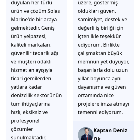
üzere, göstermiş
çözüm üretmeye
oldukları güven,
odaklı olduğunu
samimiyet, destek ve
hemen fark
değerli iş birliği için
ediyorsunuz.
içtenlikle teşekkür
İhtiyaçlarınıza hızlı ve
ediyorum. Birlikte
doğru çözümler
çalışmaktan büyük
sunmaya çalışıyorlar.
memnuniyet duyuyor,
Müşteri
başarılarla dolu uzun
memnuniyetini ön
yıllar boyunca aynı
planda tutan
dayanışma ve güven
yaklaşımları, ilgili
ortamında nice
iletişimleri ve
projelere imza atmayı
güvenilir hizmet
temenni ediyorum.
anlayışları sayesinde
tercih edilebilecek
başarılı bir ekip
Kaptan Deniz
olduklarını
Ok