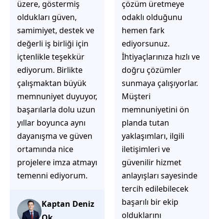
üzere, göstermiş
çözüm üretmeye
oldukları güven,
odaklı olduğunu
samimiyet, destek ve
hemen fark
değerli iş birliği için
ediyorsunuz.
içtenlikle teşekkür
İhtiyaçlarınıza hızlı ve
ediyorum. Birlikte
doğru çözümler
çalışmaktan büyük
sunmaya çalışıyorlar.
memnuniyet duyuyor,
Müşteri
başarılarla dolu uzun
memnuniyetini ön
yıllar boyunca aynı
planda tutan
dayanışma ve güven
yaklaşımları, ilgili
ortamında nice
iletişimleri ve
projelere imza atmayı
güvenilir hizmet
temenni ediyorum.
anlayışları sayesinde
tercih edilebilecek
başarılı bir ekip
Kaptan Deniz
olduklarını
Ok