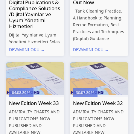
Digital Publications &
Out Now
Compliance Solutions
Tank Cleaning Practice,
/Dijital Yayınlar ve
A Handbook to Planning,
Uyum Yönetimi
Recipe Formation, Best
Hizmetleri
Practices and Techniques
Dijital Yayınlar ve Uyum
(Digital) Guidance
Yönetimi Hizmetleri Solas
Manual for Tanker
Marine, denizcilik
DEVAMINI OKU →
DEVAMINI OKU →
Structures – Consolidated
sektörünün gelişen
Edition 2027 (Digital)
düzenleyici gereklilikleri
Shipping and the
ve dijitalleşen
Environment – A Guide to
operasyonel ihtiyaçları
Environmental
doğrultusunda kapsamlı
Compliance...
Dijital Yayınlar ve Uyum
04.08.2026
30.07.2026
Yönetimi çözümleri
New Edition Week 33
New Edition Week 32
sunmaktadır.
Hizmetlerimiz; gemi
ADMIRALTY CHARTS AND
ADMIRALTY CHARTS AND
işletmecileri, armatörler,
PUBLICATIONS NOW
PUBLICATIONS NOW
teknik yönetim şirketleri
PUBLISHED AND
PUBLISHED AND
ve denizcilik...
AVAILABLE NEW
AVAILABLE NEW