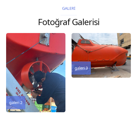
2026 Chart
2026 Chart
GALERİ
Title, limits and other
Title, limits and other
Fotoğraf Galerisi
remarks 127 Korea
remarks 67 Gulf of...
and Japan,...
galeri 3
galeri 2