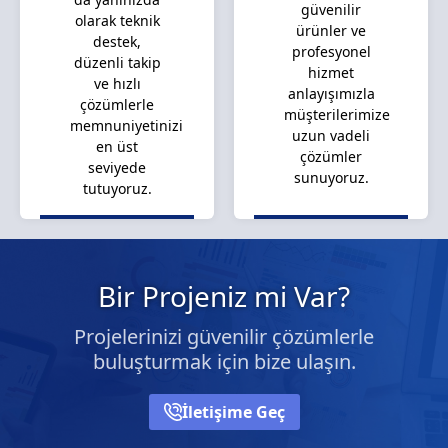
güvenilir
olarak teknik
ürünler ve
destek,
profesyonel
düzenli takip
hizmet
ve hızlı
anlayışımızla
çözümlerle
müşterilerimize
memnuniyetinizi
uzun vadeli
en üst
çözümler
seviyede
sunuyoruz.
tutuyoruz.
Bir Projeniz mi Var?
Projelerinizi güvenilir çözümlerle
buluşturmak için bize ulaşın.
İletişime Geç