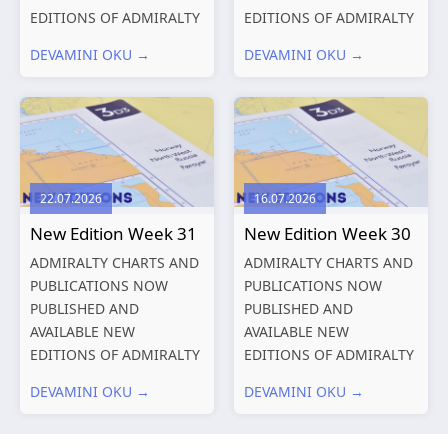
EDITIONS OF ADMIRALTY
EDITIONS OF ADMIRALTY
CHARTS AND
CHARTS AND
DEVAMINI OKU →
DEVAMINI OKU →
PUBLICATIONS New
PUBLICATIONS New
Editions of ADMIRALTY
Editions of ADMIRALTY
Charts published 13
Charts published 06
August 2026 Chart
August 2026 Chart Title,
Title, limits
limits and other remarks
and other remarks
1602 China – Chang...
22.07.2026
16.07.2026
319
International chart
New Edition Week 31
New Edition Week 30
series,...
ADMIRALTY CHARTS AND
ADMIRALTY CHARTS AND
PUBLICATIONS NOW
PUBLICATIONS NOW
PUBLISHED AND
PUBLISHED AND
AVAILABLE NEW
AVAILABLE NEW
EDITIONS OF ADMIRALTY
EDITIONS OF ADMIRALTY
CHARTS AND
CHARTS AND
DEVAMINI OKU →
DEVAMINI OKU →
PUBLICATIONS New
PUBLICATIONS New
Editions of ADMIRALTY
Editions of ADMIRALTY
Charts published 30 July
Charts published 23 July