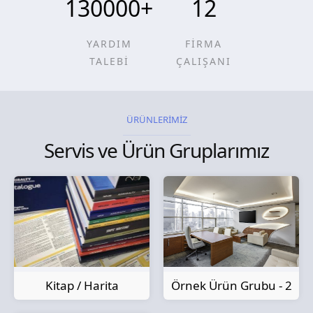
130000
+
12
YARDIM
FİRMA
TALEBİ
ÇALIŞANI
ÜRÜNLERİMİZ
Servis ve Ürün Gruplarımız
Kitap / Harita
Örnek Ürün Grubu - 2