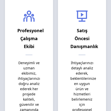
Profesyonel
Satış
Çalışma
Öncesi
Ekibi
Danışmanlık
Deneyimli ve
İhtiyaçlarınızı
uzman
detaylı analiz
ekibimiz,
ederek,
ihtiyaçlarınızı
beklentilerinize
doğru analiz
en uygun
ederek her
ürün ve
projede
hizmetleri
kaliteli,
belirlemeniz
güvenilir ve
için
zamanında
profesyonel