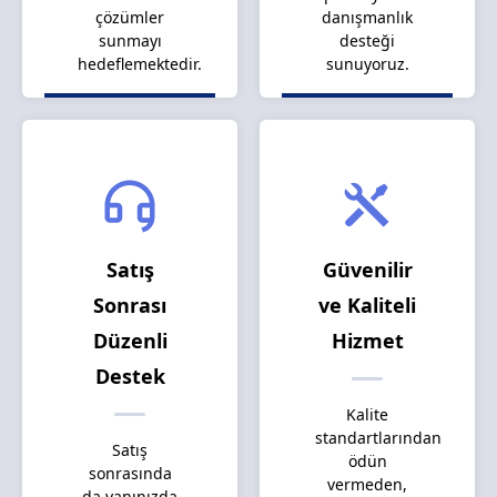
çözümler
danışmanlık
sunmayı
desteği
hedeflemektedir.
sunuyoruz.
Satış
Güvenilir
Sonrası
ve Kaliteli
Düzenli
Hizmet
Destek
Kalite
standartlarından
Satış
ödün
sonrasında
vermeden,
da yanınızda