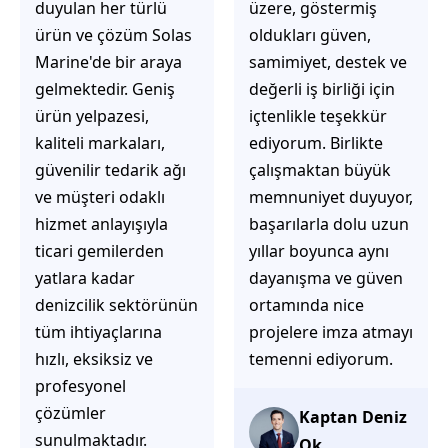
üzere, göstermiş
çözüm üretmeye
oldukları güven,
odaklı olduğunu
samimiyet, destek ve
hemen fark
değerli iş birliği için
ediyorsunuz.
içtenlikle teşekkür
İhtiyaçlarınıza hızlı ve
ediyorum. Birlikte
doğru çözümler
çalışmaktan büyük
sunmaya çalışıyorlar.
memnuniyet duyuyor,
Müşteri
başarılarla dolu uzun
memnuniyetini ön
yıllar boyunca aynı
planda tutan
dayanışma ve güven
yaklaşımları, ilgili
ortamında nice
iletişimleri ve
projelere imza atmayı
güvenilir hizmet
temenni ediyorum.
anlayışları sayesinde
tercih edilebilecek
başarılı bir ekip
Kaptan Deniz
olduklarını
Ok