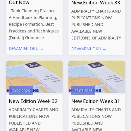
Out Now
New Edition Week 33
Tank Cleaning Practice,
ADMIRALTY CHARTS AND
A Handbook to Planning,
PUBLICATIONS NOW
Recipe Formation, Best
PUBLISHED AND
Practices and Techniques
AVAILABLE NEW
(Digital) Guidance
EDITIONS OF ADMIRALTY
Manual for Tanker
CHARTS AND
DEVAMINI OKU →
DEVAMINI OKU →
Structures – Consolidated
PUBLICATIONS New
Edition 2027 (Digital)
Editions of ADMIRALTY
Shipping and the
Charts published 13
Environment – A Guide to
August 2026 Chart
Environmental
Title, limits
Compliance...
and other remarks
30.07.2026
22.07.2026
319
International chart
New Edition Week 32
New Edition Week 31
series,...
ADMIRALTY CHARTS AND
ADMIRALTY CHARTS AND
PUBLICATIONS NOW
PUBLICATIONS NOW
PUBLISHED AND
PUBLISHED AND
AVAILABLE NEW
AVAILABLE NEW