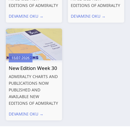
EDITIONS OF ADMIRALTY
EDITIONS OF ADMIRALTY
CHARTS AND
CHARTS AND
DEVAMINI OKU →
DEVAMINI OKU →
PUBLICATIONS New
PUBLICATIONS New
Editions of ADMIRALTY
Editions of ADMIRALTY
Charts published 06
Charts published 30 July
August 2026 Chart Title,
2026 Chart
limits and other remarks
Title, limits and other
1602 China – Chang...
remarks 127 Korea
16.07.2026
and Japan,...
New Edition Week 30
ADMIRALTY CHARTS AND
PUBLICATIONS NOW
PUBLISHED AND
AVAILABLE NEW
EDITIONS OF ADMIRALTY
CHARTS AND
DEVAMINI OKU →
PUBLICATIONS New
Editions of ADMIRALTY
Charts published 23 July