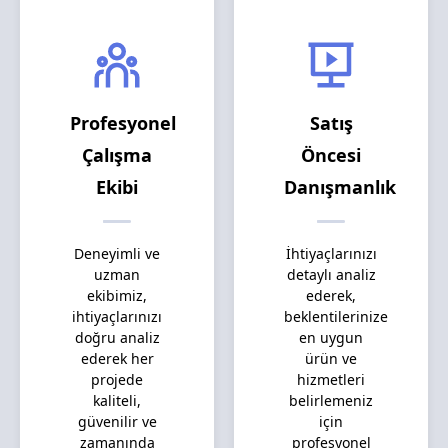
Profesyonel
Satış
Çalışma
Öncesi
Ekibi
Danışmanlık
Deneyimli ve
İhtiyaçlarınızı
uzman
detaylı analiz
ekibimiz,
ederek,
ihtiyaçlarınızı
beklentilerinize
doğru analiz
en uygun
ederek her
ürün ve
projede
hizmetleri
kaliteli,
belirlemeniz
güvenilir ve
için
zamanında
profesyonel