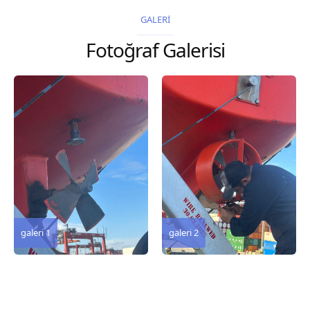
2026 Chart
GALERİ
Title, limits and other
Fotoğraf Galerisi
remarks 67 Gulf of...
galeri 3
galeri 2