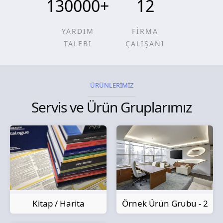
130000
+
12
YARDIM
FİRMA
TALEBİ
ÇALIŞANI
ÜRÜNLERİMİZ
Servis ve Ürün Gruplarımız
Kitap / Harita
Örnek Ürün Grubu - 2