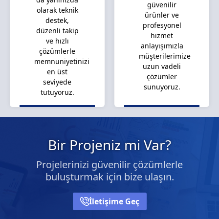
güvenilir
olarak teknik
ürünler ve
destek,
profesyonel
düzenli takip
hizmet
ve hızlı
anlayışımızla
çözümlerle
müşterilerimize
memnuniyetinizi
uzun vadeli
en üst
çözümler
seviyede
sunuyoruz.
tutuyoruz.
Bir Projeniz mi Var?
Projelerinizi güvenilir çözümlerle
buluşturmak için bize ulaşın.
İletişime Geç