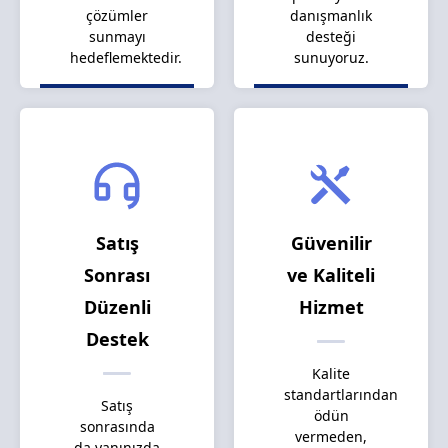
çözümler
danışmanlık
sunmayı
desteği
hedeflemektedir.
sunuyoruz.
Satış
Güvenilir
Sonrası
ve Kaliteli
Düzenli
Hizmet
Destek
Kalite
standartlarından
Satış
ödün
sonrasında
vermeden,
da yanınızda