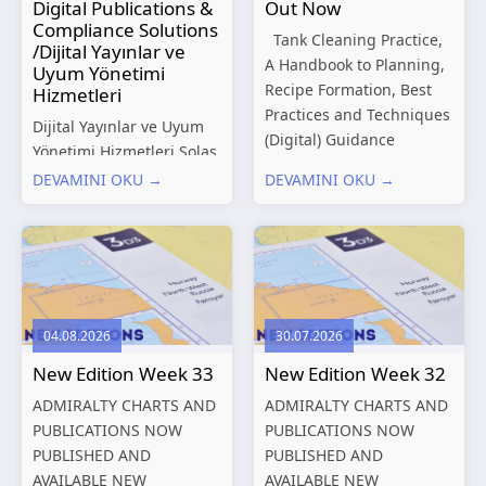
Digital Publications &
Out Now
Compliance Solutions
Tank Cleaning Practice,
/Dijital Yayınlar ve
A Handbook to Planning,
Uyum Yönetimi
Recipe Formation, Best
Hizmetleri
Practices and Techniques
Dijital Yayınlar ve Uyum
(Digital) Guidance
Yönetimi Hizmetleri Solas
Manual for Tanker
Marine, denizcilik
DEVAMINI OKU →
DEVAMINI OKU →
Structures – Consolidated
sektörünün gelişen
Edition 2027 (Digital)
düzenleyici gereklilikleri
Shipping and the
ve dijitalleşen
Environment – A Guide to
operasyonel ihtiyaçları
Environmental
doğrultusunda kapsamlı
Compliance...
Dijital Yayınlar ve Uyum
04.08.2026
30.07.2026
Yönetimi çözümleri
New Edition Week 33
New Edition Week 32
sunmaktadır.
Hizmetlerimiz; gemi
ADMIRALTY CHARTS AND
ADMIRALTY CHARTS AND
işletmecileri, armatörler,
PUBLICATIONS NOW
PUBLICATIONS NOW
teknik yönetim şirketleri
PUBLISHED AND
PUBLISHED AND
ve denizcilik...
AVAILABLE NEW
AVAILABLE NEW