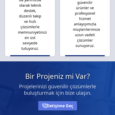
güvenilir
olarak teknik
ürünler ve
destek,
profesyonel
düzenli takip
hizmet
ve hızlı
anlayışımızla
çözümlerle
müşterilerimize
memnuniyetinizi
uzun vadeli
en üst
çözümler
seviyede
sunuyoruz.
tutuyoruz.
Bir Projeniz mi Var?
Projelerinizi güvenilir çözümlerle
buluşturmak için bize ulaşın.
İletişime Geç