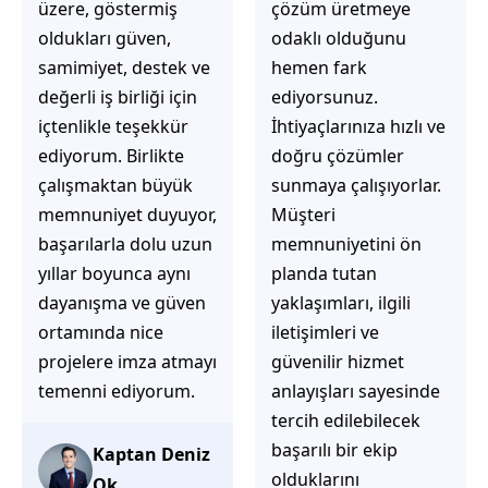
üzere, göstermiş
çözüm üretmeye
oldukları güven,
odaklı olduğunu
samimiyet, destek ve
hemen fark
değerli iş birliği için
ediyorsunuz.
içtenlikle teşekkür
İhtiyaçlarınıza hızlı ve
ediyorum. Birlikte
doğru çözümler
çalışmaktan büyük
sunmaya çalışıyorlar.
memnuniyet duyuyor,
Müşteri
başarılarla dolu uzun
memnuniyetini ön
yıllar boyunca aynı
planda tutan
dayanışma ve güven
yaklaşımları, ilgili
ortamında nice
iletişimleri ve
projelere imza atmayı
güvenilir hizmet
temenni ediyorum.
anlayışları sayesinde
tercih edilebilecek
başarılı bir ekip
Kaptan Deniz
olduklarını
Ok