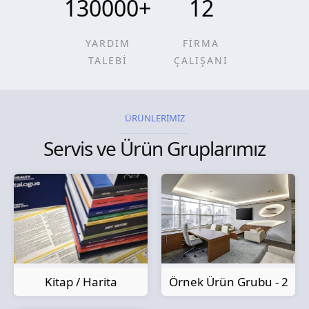
130000
+
12
YARDIM
FİRMA
TALEBİ
ÇALIŞANI
ÜRÜNLERİMİZ
Servis ve Ürün Gruplarımız
Kitap / Harita
Örnek Ürün Grubu - 2