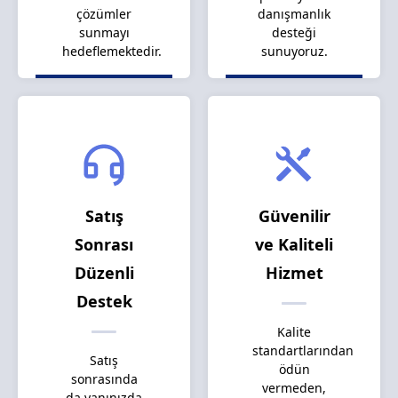
çözümler
danışmanlık
sunmayı
desteği
hedeflemektedir.
sunuyoruz.
Satış
Güvenilir
Sonrası
ve Kaliteli
Düzenli
Hizmet
Destek
Kalite
standartlarından
Satış
ödün
sonrasında
vermeden,
da yanınızda