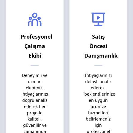
Profesyonel
Satış
Çalışma
Öncesi
Ekibi
Danışmanlık
Deneyimli ve
İhtiyaçlarınızı
uzman
detaylı analiz
ekibimiz,
ederek,
ihtiyaçlarınızı
beklentilerinize
doğru analiz
en uygun
ederek her
ürün ve
projede
hizmetleri
kaliteli,
belirlemeniz
güvenilir ve
için
zamanında
profesyonel