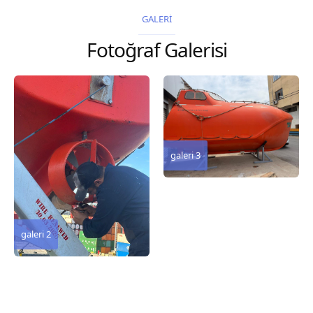
2026 Chart
2026 Chart
GALERİ
Title, limits and other
Title, limits and other
Fotoğraf Galerisi
remarks 127 Korea
remarks 67 Gulf of...
and Japan,...
galeri 3
galeri 2