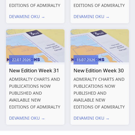
EDITIONS OF ADMIRALTY
EDITIONS OF ADMIRALTY
CHARTS AND
CHARTS AND
DEVAMINI OKU →
DEVAMINI OKU →
PUBLICATIONS New
PUBLICATIONS New
Editions of ADMIRALTY
Editions of ADMIRALTY
Charts published 13
Charts published 06
August 2026 Chart
August 2026 Chart Title,
Title, limits
limits and other remarks
and other remarks
1602 China – Chang...
22.07.2026
16.07.2026
319
International chart
New Edition Week 31
New Edition Week 30
series,...
ADMIRALTY CHARTS AND
ADMIRALTY CHARTS AND
PUBLICATIONS NOW
PUBLICATIONS NOW
PUBLISHED AND
PUBLISHED AND
AVAILABLE NEW
AVAILABLE NEW
EDITIONS OF ADMIRALTY
EDITIONS OF ADMIRALTY
CHARTS AND
CHARTS AND
DEVAMINI OKU →
DEVAMINI OKU →
PUBLICATIONS New
PUBLICATIONS New
Editions of ADMIRALTY
Editions of ADMIRALTY
Charts published 30 July
Charts published 23 July