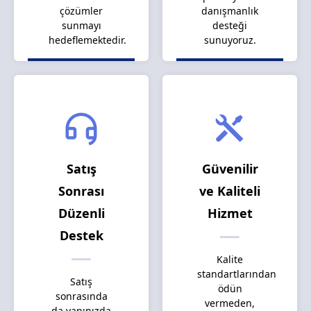
çözümler
danışmanlık
sunmayı
desteği
hedeflemektedir.
sunuyoruz.
Satış
Güvenilir
Sonrası
ve Kaliteli
Düzenli
Hizmet
Destek
Kalite
standartlarından
Satış
ödün
sonrasında
vermeden,
da yanınızda