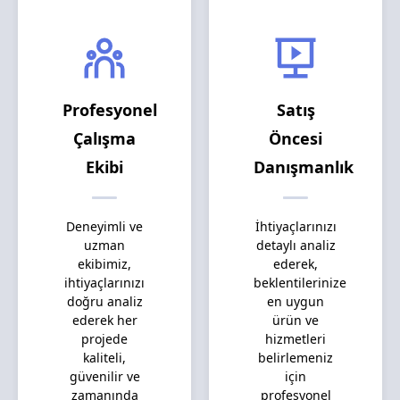
Profesyonel
Satış
Çalışma
Öncesi
Ekibi
Danışmanlık
Deneyimli ve
İhtiyaçlarınızı
uzman
detaylı analiz
ekibimiz,
ederek,
ihtiyaçlarınızı
beklentilerinize
doğru analiz
en uygun
ederek her
ürün ve
projede
hizmetleri
kaliteli,
belirlemeniz
güvenilir ve
için
zamanında
profesyonel