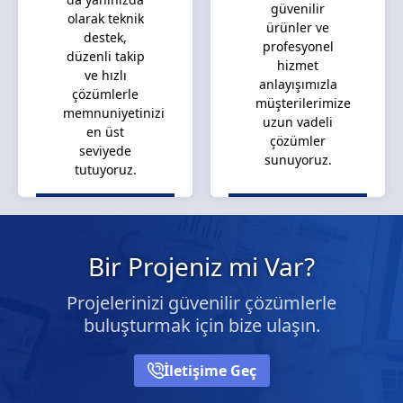
güvenilir
olarak teknik
ürünler ve
destek,
profesyonel
düzenli takip
hizmet
ve hızlı
anlayışımızla
çözümlerle
müşterilerimize
memnuniyetinizi
uzun vadeli
en üst
çözümler
seviyede
sunuyoruz.
tutuyoruz.
Bir Projeniz mi Var?
Projelerinizi güvenilir çözümlerle
buluşturmak için bize ulaşın.
İletişime Geç