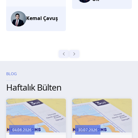
düşünüyorum.
Selma
Güroğlu
BLOG
Haftalık Bülten
04.08.2026
30.07.2026