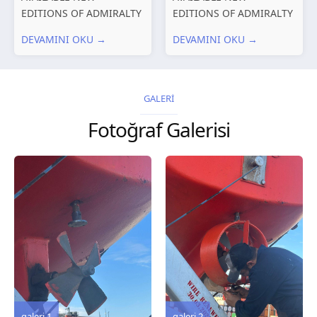
EDITIONS OF ADMIRALTY
EDITIONS OF ADMIRALTY
CHARTS AND
CHARTS AND
DEVAMINI OKU →
DEVAMINI OKU →
PUBLICATIONS New
PUBLICATIONS New
Editions of ADMIRALTY
Editions of ADMIRALTY
Charts published 30 July
Charts published 23 July
2026 Chart
2026 Chart
GALERİ
Title, limits and other
Title, limits and other
Fotoğraf Galerisi
remarks 127 Korea
remarks 67 Gulf of...
and Japan,...
galeri 3
galeri 2