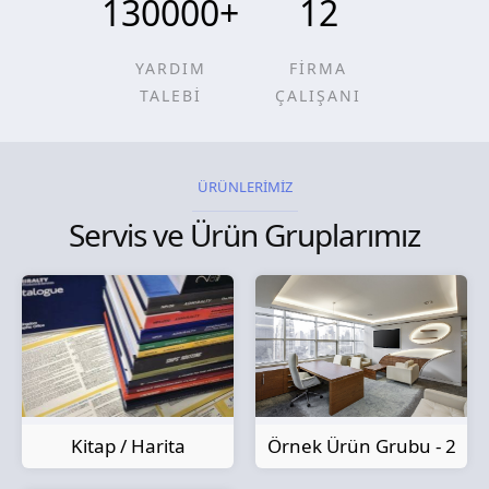
130000
+
12
YARDIM
FİRMA
TALEBİ
ÇALIŞANI
ÜRÜNLERİMİZ
Servis ve Ürün Gruplarımız
Kitap / Harita
Örnek Ürün Grubu - 2