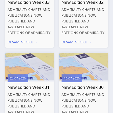
New Edition Week 33
New Edition Week 32
ADMIRALTY CHARTS AND
ADMIRALTY CHARTS AND
PUBLICATIONS NOW
PUBLICATIONS NOW
PUBLISHED AND
PUBLISHED AND
AVAILABLE NEW
AVAILABLE NEW
EDITIONS OF ADMIRALTY
EDITIONS OF ADMIRALTY
CHARTS AND
CHARTS AND
DEVAMINI OKU →
DEVAMINI OKU →
PUBLICATIONS New
PUBLICATIONS New
Editions of ADMIRALTY
Editions of ADMIRALTY
Charts published 13
Charts published 06
August 2026 Chart
August 2026 Chart Title,
Title, limits
limits and other remarks
and other remarks
1602 China – Chang...
22.07.2026
16.07.2026
319
International chart
New Edition Week 31
New Edition Week 30
series,...
ADMIRALTY CHARTS AND
ADMIRALTY CHARTS AND
PUBLICATIONS NOW
PUBLICATIONS NOW
PUBLISHED AND
PUBLISHED AND
AVAILABLE NEW
AVAILABLE NEW