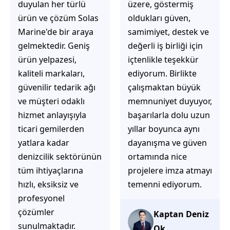
üzere, göstermiş
çözüm üretmeye
oldukları güven,
odaklı olduğunu
samimiyet, destek ve
hemen fark
değerli iş birliği için
ediyorsunuz.
içtenlikle teşekkür
İhtiyaçlarınıza hızlı ve
ediyorum. Birlikte
doğru çözümler
çalışmaktan büyük
sunmaya çalışıyorlar.
memnuniyet duyuyor,
Müşteri
başarılarla dolu uzun
memnuniyetini ön
yıllar boyunca aynı
planda tutan
dayanışma ve güven
yaklaşımları, ilgili
ortamında nice
iletişimleri ve
projelere imza atmayı
güvenilir hizmet
temenni ediyorum.
anlayışları sayesinde
tercih edilebilecek
başarılı bir ekip
Kaptan Deniz
olduklarını
Ok