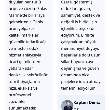
üzere, göstermiş
çözüm üretmeye
oldukları güven,
odaklı olduğunu
samimiyet, destek ve
hemen fark
değerli iş birliği için
ediyorsunuz.
içtenlikle teşekkür
İhtiyaçlarınıza hızlı ve
ediyorum. Birlikte
doğru çözümler
çalışmaktan büyük
sunmaya çalışıyorlar.
memnuniyet duyuyor,
Müşteri
başarılarla dolu uzun
memnuniyetini ön
yıllar boyunca aynı
planda tutan
dayanışma ve güven
yaklaşımları, ilgili
ortamında nice
iletişimleri ve
projelere imza atmayı
güvenilir hizmet
temenni ediyorum.
anlayışları sayesinde
tercih edilebilecek
başarılı bir ekip
Kaptan Deniz
olduklarını
Ok