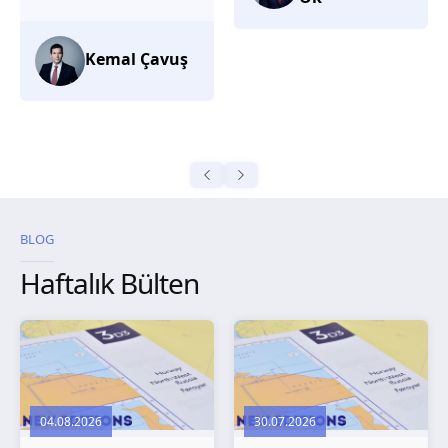
düşünüyorum.
Selma
Güroğlu
BLOG
Haftalık Bülten
04.08.2026
30.07.2026