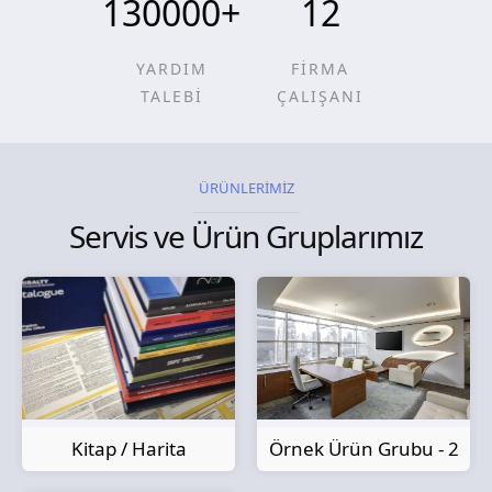
130000
+
12
YARDIM
FİRMA
TALEBİ
ÇALIŞANI
ÜRÜNLERİMİZ
Servis ve Ürün Gruplarımız
Kitap / Harita
Örnek Ürün Grubu - 2