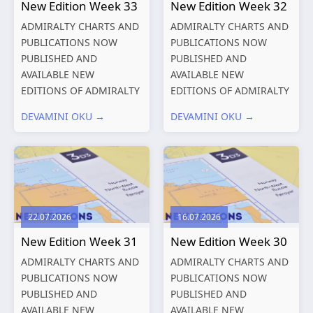
New Edition Week 33
New Edition Week 32
ADMIRALTY CHARTS AND
ADMIRALTY CHARTS AND
PUBLICATIONS NOW
PUBLICATIONS NOW
PUBLISHED AND
PUBLISHED AND
AVAILABLE NEW
AVAILABLE NEW
EDITIONS OF ADMIRALTY
EDITIONS OF ADMIRALTY
CHARTS AND
CHARTS AND
DEVAMINI OKU →
DEVAMINI OKU →
PUBLICATIONS New
PUBLICATIONS New
Editions of ADMIRALTY
Editions of ADMIRALTY
Charts published 13
Charts published 06
August 2026 Chart
August 2026 Chart Title,
Title, limits
limits and other remarks
and other remarks
1602 China – Chang...
22.07.2026
16.07.2026
319
International chart
New Edition Week 31
New Edition Week 30
series,...
ADMIRALTY CHARTS AND
ADMIRALTY CHARTS AND
PUBLICATIONS NOW
PUBLICATIONS NOW
PUBLISHED AND
PUBLISHED AND
AVAILABLE NEW
AVAILABLE NEW