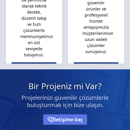
güvenilir
olarak teknik
ürünler ve
destek,
profesyonel
düzenli takip
hizmet
ve hızlı
anlayışımızla
çözümlerle
müşterilerimize
memnuniyetinizi
uzun vadeli
en üst
çözümler
seviyede
sunuyoruz.
tutuyoruz.
Bir Projeniz mi Var?
Projelerinizi güvenilir çözümlerle
buluşturmak için bize ulaşın.
İletişime Geç