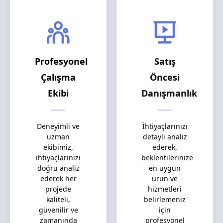
Profesyonel
Satış
Çalışma
Öncesi
Ekibi
Danışmanlık
Deneyimli ve
İhtiyaçlarınızı
uzman
detaylı analiz
ekibimiz,
ederek,
ihtiyaçlarınızı
beklentilerinize
doğru analiz
en uygun
ederek her
ürün ve
projede
hizmetleri
kaliteli,
belirlemeniz
güvenilir ve
için
zamanında
profesyonel