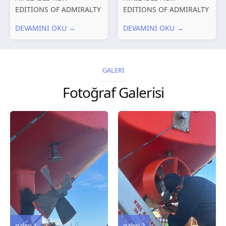
EDITIONS OF ADMIRALTY
EDITIONS OF ADMIRALTY
CHARTS AND
CHARTS AND
DEVAMINI OKU →
DEVAMINI OKU →
PUBLICATIONS New
PUBLICATIONS New
Editions of ADMIRALTY
Editions of ADMIRALTY
Charts published 30 July
Charts published 23 July
2026 Chart
2026 Chart
GALERİ
Title, limits and other
Title, limits and other
Fotoğraf Galerisi
remarks 127 Korea
remarks 67 Gulf of...
and Japan,...
galeri 3
galeri 2