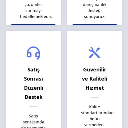
çözümler
danışmanlık
sunmayı
desteği
hedeflemektedir.
sunuyoruz.
Satış
Güvenilir
Sonrası
ve Kaliteli
Düzenli
Hizmet
Destek
Kalite
standartlarından
Satış
ödün
sonrasında
vermeden,
da yanınızda